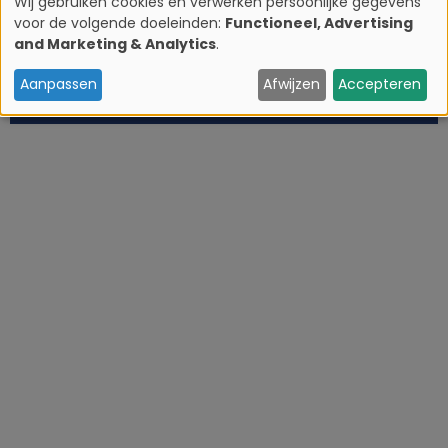
Wij gebruiken cookies en verwerken persoonlijke gegevens
voor de volgende doeleinden:
Functioneel, Advertising
G
and Marketing & Analytics
.
e
Aanpassen
Afwijzen
Accepteren
b
r
u
i
k
v
a