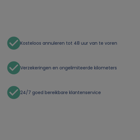
n
p
e
Kosteloos annuleren tot 48 uur van te voren
r
s
Verzekeringen en ongelimiteerde kilometers
o
24/7 goed bereikbare klantenservice
o
n
l