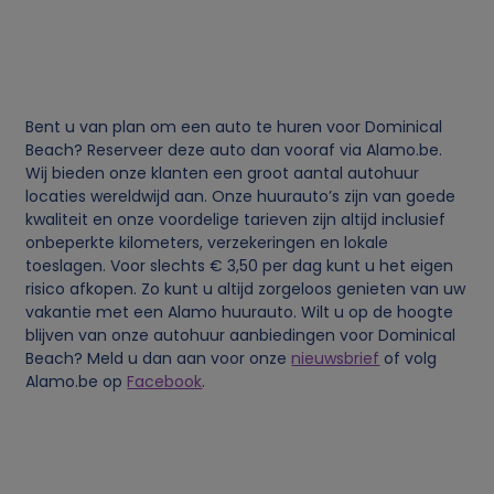
i
j
k
Bent u van plan om een auto te huren voor Dominical
Beach? Reserveer deze auto dan vooraf via Alamo.be.
e
Wij bieden onze klanten een groot aantal autohuur
locaties wereldwijd aan. Onze huurauto’s zijn van goede
g
kwaliteit en onze voordelige tarieven zijn altijd inclusief
onbeperkte kilometers, verzekeringen en lokale
e
toeslagen. Voor slechts € 3,50 per dag kunt u het eigen
risico afkopen. Zo kunt u altijd zorgeloos genieten van uw
g
vakantie met een Alamo huurauto. Wilt u op de hoogte
blijven van onze autohuur aanbiedingen voor Dominical
Beach? Meld u dan aan voor onze
nieuwsbrief
of volg
e
Alamo.be op
Facebook
.
v
e