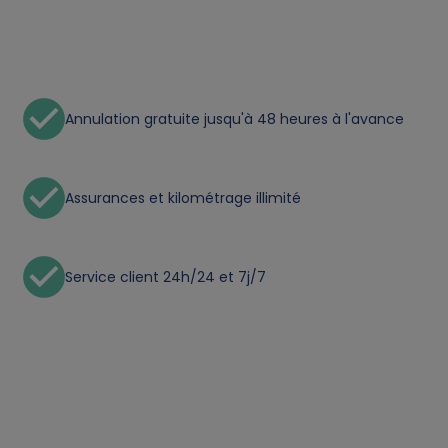
t
a
a
Annulation gratuite jusqu'à 48 heures à l'avance
n
d
Assurances et kilométrage illimité
c
Service client 24h/24 et 7j/7
o
o
k
i