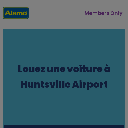
Aller
au
Members Only
contenu
principal
Louez une voiture à
Huntsville Airport