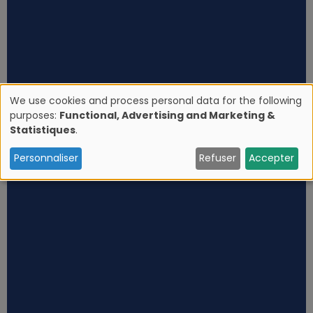
We use cookies and process personal data for the following
purposes:
Functional, Advertising and Marketing &
U
Statistiques
.
s
Personnaliser
Refuser
Accepter
e
o
f
p