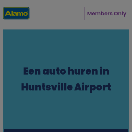
Overslaan
en
Members Only
naar
de
inhoud
gaan
Een auto huren in
Huntsville Airport