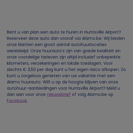
e
v
Bent u van plan een auto te huren in Huntsville Airport?
e
Reserveer deze auto dan vooraf via Alamo.be. Wij bieden
onze klanten een groot aantal autohuurlocaties
n
wereldwijd. Onze huurauto’s zijn van goede kwaliteit en
onze voordelige tarieven zijn altijd inclusief onbeperkte
kilometers, verzekeringen en lokale toeslagen. Voor
s
slechts € 3,50 per dag kunt u het eigen risico afkopen. Zo
kunt u zorgeloos genieten van uw vakantie met een
e
Alamo huurauto. Wilt u op de hoogte blijven van onze
autohuur-aanbiedingen voor Huntsville Airport? Meld u
n
dan aan voor onze
nieuwsbrief
of volg Alamo.be op
Facebook
.
c
o