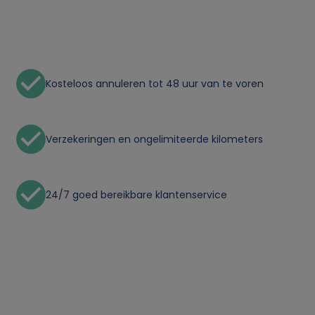
o
n
l
Kosteloos annuleren tot 48 uur van te voren
i
j
Verzekeringen en ongelimiteerde kilometers
k
24/7 goed bereikbare klantenservice
e
g
e
g