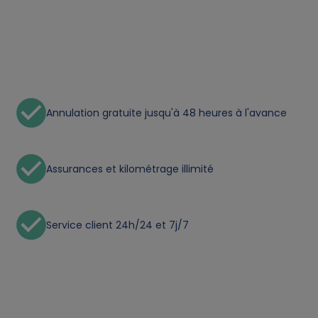
a
a
n
Annulation gratuite jusqu'à 48 heures à l'avance
d
c
Assurances et kilométrage illimité
o
o
Service client 24h/24 et 7j/7
k
i