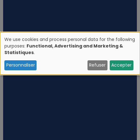
We use cookies and process personal data for the following
purposes:
Functional, Advertising and Marketing &
U
Statistiques
.
s
Personnaliser
Refuser
Accepter
e
o
f
p