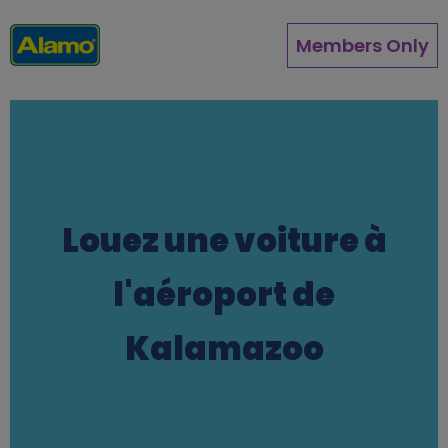
Aller
au
Members Only
contenu
principal
Louez une voiture à
l'aéroport de
Kalamazoo