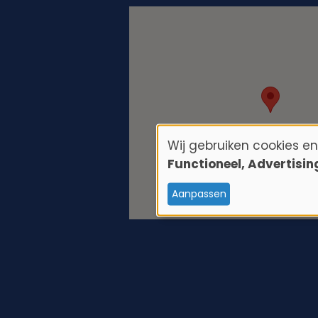
Wij gebruiken cookies e
G
Functioneel, Advertisi
e
Aanpassen
b
r
u