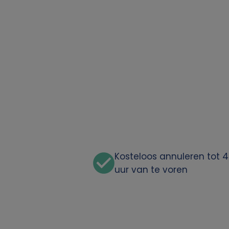
o
o
n
l
i
j
k
Kosteloos annuleren tot 
uur van te voren
e
g
e