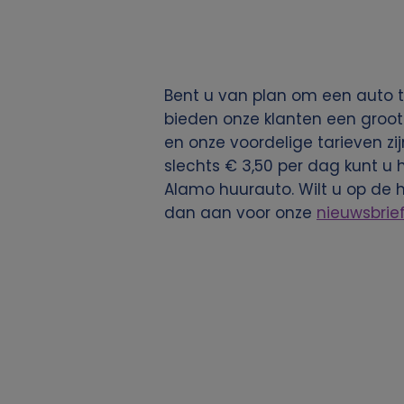
g
e
Bent u van plan om een auto t
v
bieden onze klanten een groot
en onze voordelige tarieven zij
e
slechts € 3,50 per dag kunt u 
Alamo huurauto. Wilt u op de 
n
dan aan voor onze
nieuwsbrie
s
e
n
c