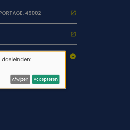
 PORTAGE, 49002
 doeleinden:
Afwijzen
Accepteren