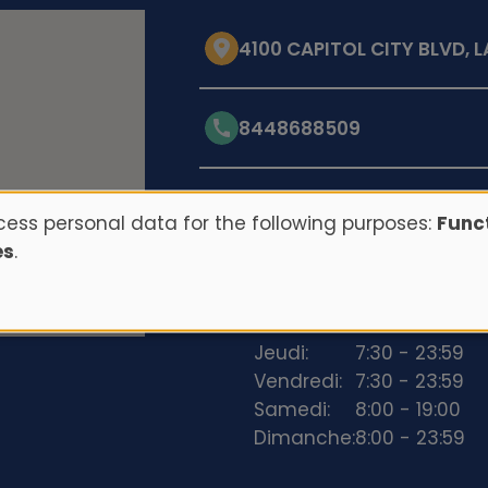
4100 CAPITOL CITY BLVD, 
8448688509
Opening hours
ess personal data for the following purposes:
Funct
es
.
Lundi:
7:30 - 23:59
Mardi:
7:30 - 23:59
Mercredi:
7:30 - 23:59
Jeudi:
7:30 - 23:59
Vendredi:
7:30 - 23:59
Samedi:
8:00 - 19:00
Dimanche:
8:00 - 23:59