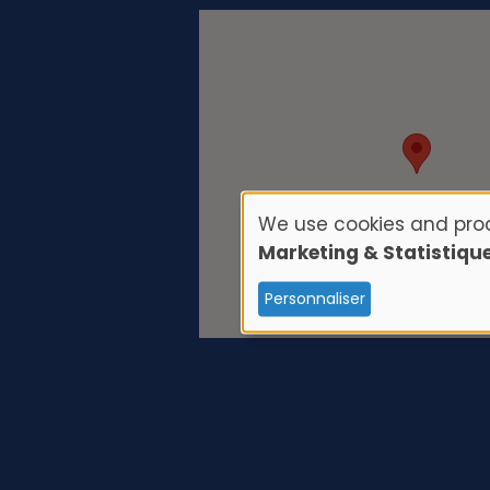
We use cookies and proc
U
Marketing & Statistiqu
s
Personnaliser
e
o
f