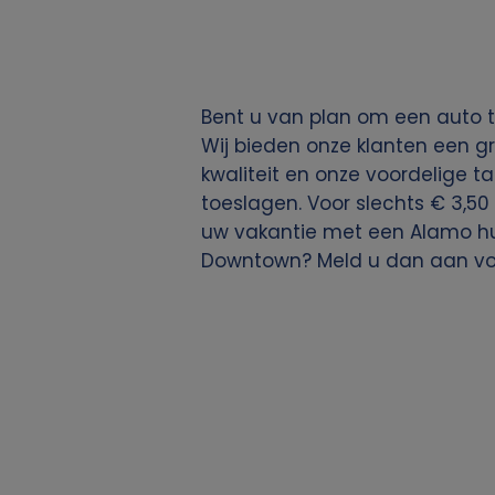
i
e
Bent u van plan om een auto 
s
Wij bieden onze klanten een g
kwaliteit en onze voordelige ta
toeslagen. Voor slechts € 3,50 
uw vakantie met een Alamo huu
Downtown? Meld u dan aan v