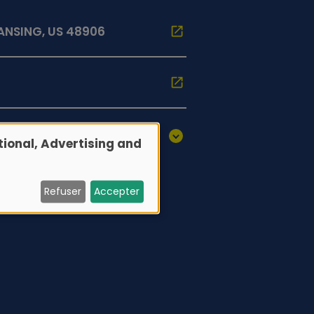
LANSING, US 48906
ional, Advertising and
Refuser
Accepter