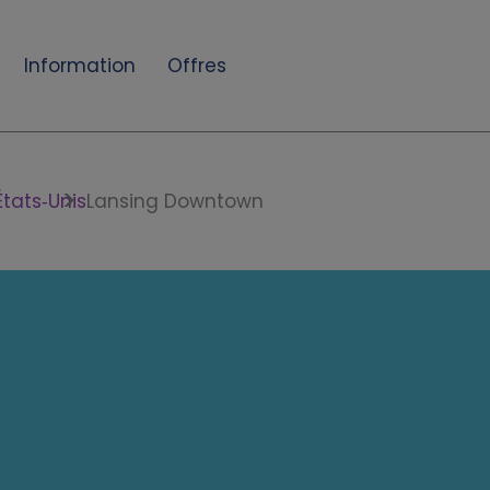
Information
Offres
États‑Unis
Lansing Downtown