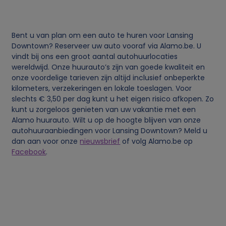
v
Bent u van plan om een auto te huren voor Lansing
e
Downtown? Reserveer uw auto vooraf via Alamo.be. U
vindt bij ons een groot aantal autohuurlocaties
n
wereldwijd. Onze huurauto’s zijn van goede kwaliteit en
onze voordelige tarieven zijn altijd inclusief onbeperkte
s
kilometers, verzekeringen en lokale toeslagen. Voor
slechts € 3,50 per dag kunt u het eigen risico afkopen. Zo
kunt u zorgeloos genieten van uw vakantie met een
e
Alamo huurauto. Wilt u op de hoogte blijven van onze
autohuuraanbiedingen voor Lansing Downtown? Meld u
n
dan aan voor onze
nieuwsbrief
of volg Alamo.be op
Facebook
.
c
o
o