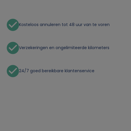
n
l
Kosteloos annuleren tot 48 uur van te voren
i
j
Verzekeringen en ongelimiteerde kilometers
k
e
24/7 goed bereikbare klantenservice
g
e
g
e