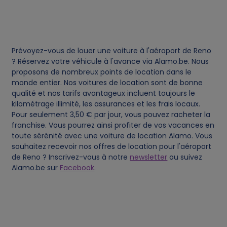
d
c
Prévoyez-vous de louer une voiture à l'aéroport de Reno
o
? Réservez votre véhicule à l'avance via Alamo.be. Nous
proposons de nombreux points de location dans le
monde entier. Nos voitures de location sont de bonne
o
qualité et nos tarifs avantageux incluent toujours le
kilométrage illimité, les assurances et les frais locaux.
k
Pour seulement 3,50 € par jour, vous pouvez racheter la
franchise. Vous pourrez ainsi profiter de vos vacances en
i
toute sérénité avec une voiture de location Alamo. Vous
souhaitez recevoir nos offres de location pour l'aéroport
de Reno ? Inscrivez-vous à notre
newsletter
ou suivez
e
Alamo.be sur
Facebook
.
s