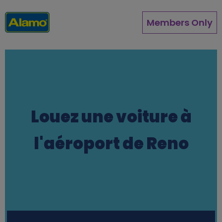
Aller
au
Members Only
contenu
principal
Louez une voiture à
l'aéroport de Reno