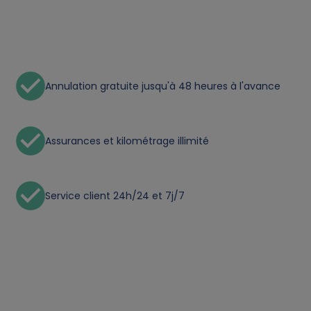
o
n
a
Annulation gratuite jusqu'à 48 heures à l'avance
l
d
Assurances et kilométrage illimité
a
t
Service client 24h/24 et 7j/7
a
a
n