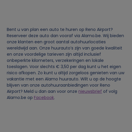
j
k
Bent u van plan een auto te huren op Reno Airport?
e
Reserveer deze auto dan vooraf via Alamo.be. Wij bieden
onze klanten een groot aantal autohuurlocaties
wereldwijd aan. Onze huurauto’s zijn van goede kwaliteit
g
en onze voordelige tarieven zijn altijd inclusief
onbeperkte kilometers, verzekeringen en lokale
e
toeslagen. Voor slechts € 3,50 per dag kunt u het eigen
risico afkopen. Zo kunt u altijd zorgeloos genieten van uw
g
vakantie met een Alamo huurauto. Wilt u op de hoogte
blijven van onze autohuuraanbiedingen voor Reno
Airport? Meld u dan aan voor onze
nieuwsbrief
of volg
e
Alamo.be op
Facebook
.
v
e