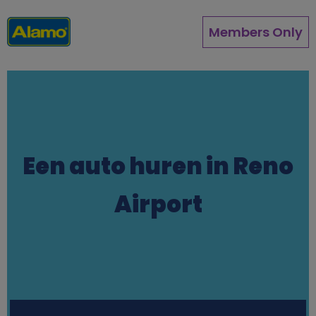
Overslaan
en
Members Only
naar
de
inhoud
gaan
Een auto huren in Reno
Airport