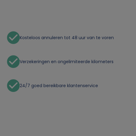
n
p
e
Kosteloos annuleren tot 48 uur van te voren
r
s
Verzekeringen en ongelimiteerde kilometers
o
o
24/7 goed bereikbare klantenservice
n
l
i