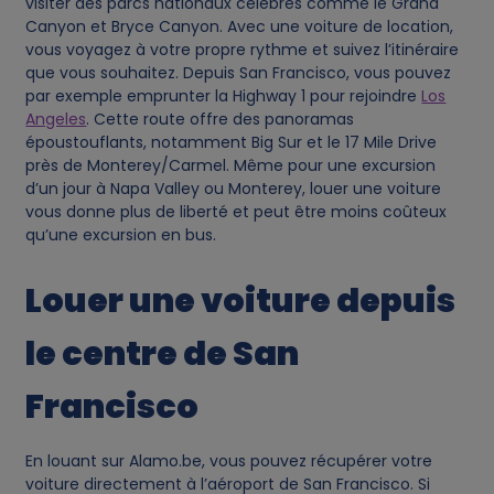
visiter des parcs nationaux célèbres comme le Grand
Canyon et Bryce Canyon. Avec une voiture de location,
s
vous voyagez à votre propre rythme et suivez l’itinéraire
que vous souhaitez. Depuis San Francisco, vous pouvez
par exemple emprunter la Highway 1 pour rejoindre
Los
Angeles
. Cette route offre des panoramas
époustouflants, notamment Big Sur et le 17 Mile Drive
près de Monterey/Carmel. Même pour une excursion
d’un jour à Napa Valley ou Monterey, louer une voiture
vous donne plus de liberté et peut être moins coûteux
qu’une excursion en bus.
Louer une voiture depuis
le centre de San
Francisco
En louant sur Alamo.be, vous pouvez récupérer votre
voiture directement à l’aéroport de San Francisco. Si