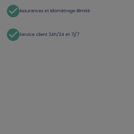
r
Assurances et kilométrage illimité
s
o
Service client 24h/24 et 7j/7
n
a
l
d
a
t