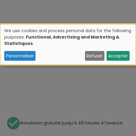
We use cookies and process personal data for the following
purposes:
Functional, Advertising and Marketing &
U
Statistiques
.
s
Personnaliser
Refuser
Accepter
e
o
f
p
Annulation gratuite jusqu'à 48 heures à l'avance
e