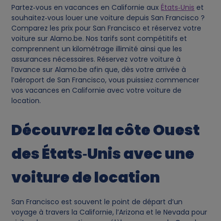
a
Partez‑vous en vacances en Californie aux
États‑Unis
et
souhaitez‑vous louer une voiture depuis San Francisco ?
a
Comparez les prix pour San Francisco et réservez votre
voiture sur Alamo.be. Nos tarifs sont compétitifs et
n
comprennent un kilométrage illimité ainsi que les
assurances nécessaires. Réservez votre voiture à
d
l’avance sur Alamo.be afin que, dès votre arrivée à
l’aéroport de San Francisco, vous puissiez commencer
vos vacances en Californie avec votre voiture de
c
location.
o
Découvrez la côte Ouest
o
des États‑Unis avec une
k
voiture de location
i
San Francisco est souvent le point de départ d’un
e
voyage à travers la Californie, l’Arizona et le Nevada pour