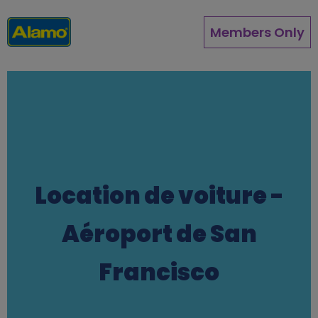
Aller
au
Members Only
contenu
principal
Location de voiture -
Aéroport de San
Francisco