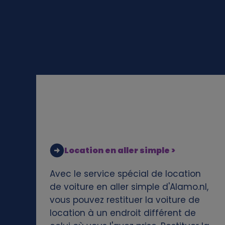
d
c
o
o
k
i
e
Location en aller simple >
s
Avec le service spécial de location
de voiture en aller simple d'Alamo.nl,
vous pouvez restituer la voiture de
location à un endroit différent de