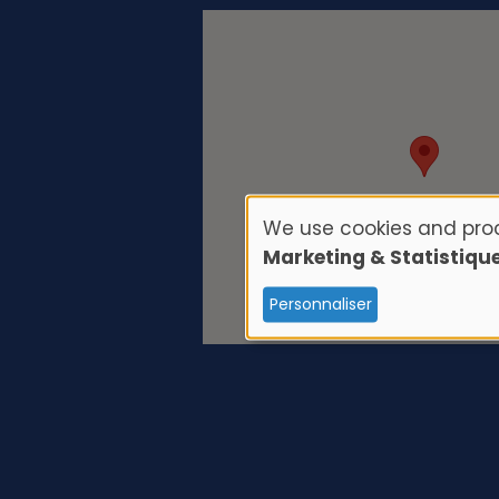
We use cookies and proc
U
Marketing & Statistiqu
s
Personnaliser
e
o
f