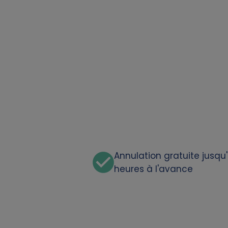
a
t
a
a
n
d
c
Annulation gratuite jusqu
heures à l'avance
o
o
k