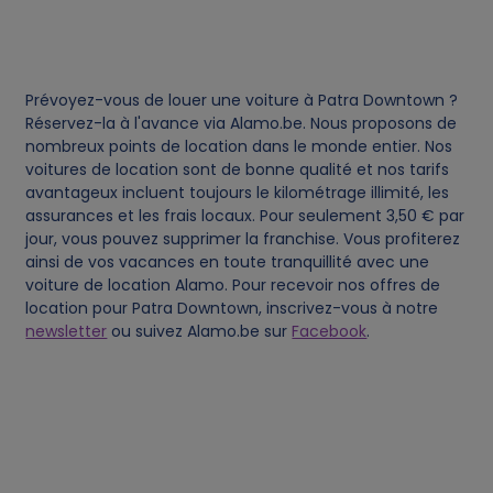
d
c
Prévoyez-vous de louer une voiture à Patra Downtown ?
o
Réservez-la à l'avance via Alamo.be. Nous proposons de
nombreux points de location dans le monde entier. Nos
voitures de location sont de bonne qualité et nos tarifs
o
avantageux incluent toujours le kilométrage illimité, les
assurances et les frais locaux. Pour seulement 3,50 € par
k
jour, vous pouvez supprimer la franchise. Vous profiterez
ainsi de vos vacances en toute tranquillité avec une
i
voiture de location Alamo. Pour recevoir nos offres de
location pour Patra Downtown, inscrivez-vous à notre
e
newsletter
ou suivez Alamo.be sur
Facebook
.
s