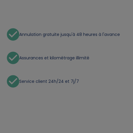
n
a
Annulation gratuite jusqu'à 48 heures à l'avance
l
d
Assurances et kilométrage illimité
a
t
Service client 24h/24 et 7j/7
a
a
n