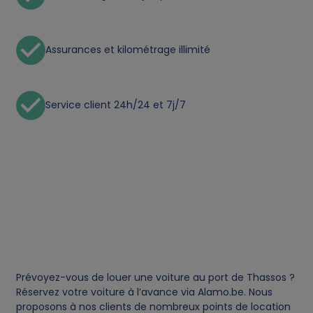
p
e
Assurances et kilométrage illimité
r
s
Service client 24h/24 et 7j/7
o
n
a
l
d
Prévoyez-vous de louer une voiture au port de Thassos ?
Réservez votre voiture à l’avance via Alamo.be. Nous
a
proposons à nos clients de nombreux points de location