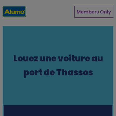
Aller
au
Members Only
contenu
principal
Louez une voiture au
port de Thassos
Station finder