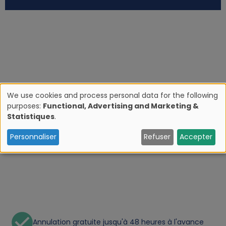
We use cookies and process personal data for the following
purposes:
Functional, Advertising and Marketing &
U
Statistiques
.
s
Personnaliser
Refuser
Accepter
e
o
f
Annulation gratuite jusqu'à 48 heures à l'avance