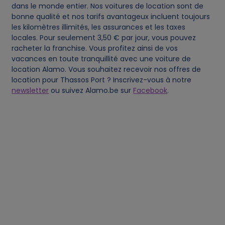
dans le monde entier. Nos voitures de location sont de
bonne qualité et nos tarifs avantageux incluent toujours
t
les kilomètres illimités, les assurances et les taxes
locales. Pour seulement 3,50 € par jour, vous pouvez
a
racheter la franchise. Vous profitez ainsi de vos
vacances en toute tranquillité avec une voiture de
a
location Alamo. Vous souhaitez recevoir nos offres de
location pour Thassos Port ? Inscrivez-vous à notre
n
newsletter
ou suivez Alamo.be sur
Facebook
.
d
c
o
o
k