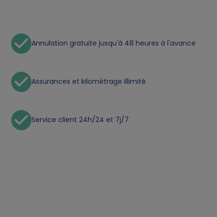
n
a
l
Annulation gratuite jusqu'à 48 heures à l'avance
d
Assurances et kilométrage illimité
a
t
Service client 24h/24 et 7j/7
a
a
n
d