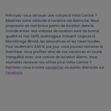
c
Prévoyez-vous de louer une voiture à Volos Centre ?
o
Réservez votre véhicule à l’avance via Alamo.be. Nous
proposons de nombreux points de location dans le
o
monde entier. Nos voitures de location sont de bonne
qualité et nos tarifs avantageux incluent toujours le
kilométrage illimité, les assurances et les taxes locales.
k
Pour seulement 3,50 € par jour, vous pouvez racheter la
franchise. Vous profitez ainsi de vos vacances en toute
i
tranquillité avec une voiture de location Alamo. Vous
souhaitez recevoir nos offres pour Volos Centre ?
e
Inscrivez-vous à notre
newsletter
ou suivez Alamo.be sur
Facebook
.
s