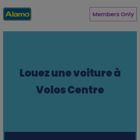
Aller
au
Members Only
contenu
principal
Louez une voiture à
Volos Centre