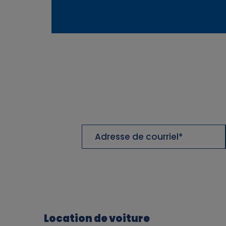
a
a
n
d
c
o
Adresse
o
de
courriel
k
i
e
Location de voiture