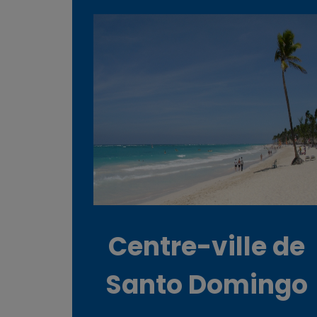
r
s
o
n
a
l
d
Centre-ville de
a
Santo Domingo
t