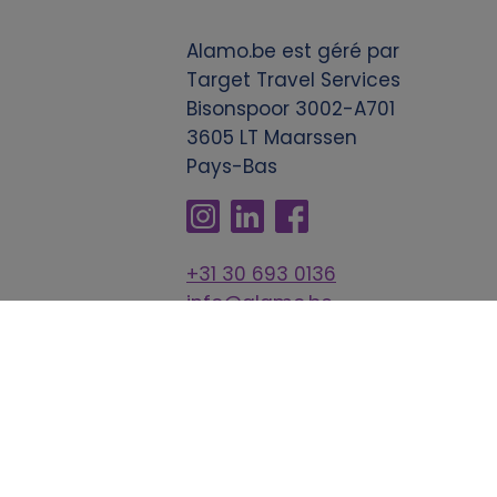
Alamo.be est géré par
Target Travel Services
Bisonspoor 3002-A701
3605 LT Maarssen
Pays-Bas
+31 30 693 0136
info@alamo.be
avel Services - Alle rechten voorbehouden