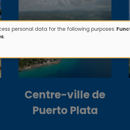
ess personal data for the following purposes:
Funct
es
.
Centre-ville de
Puerto Plata