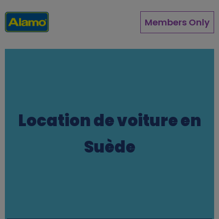
Aller
au
Members Only
contenu
principal
Location de voiture en
Suède