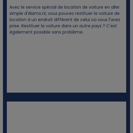
o
Avec le service spécial de location de voiture en aller
k
simple d'Alamo.nl, vous pouvez restituer la voiture de
location à un endroit différent de celui où vous l'avez
i
prise. Restituer la voiture dans un autre pays ? C'est
également possible sans problème.
e
s