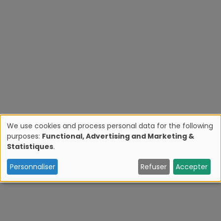
We use cookies and process personal data for the following
purposes:
Functional, Advertising and Marketing &
U
Statistiques
.
s
Personnaliser
Refuser
Accepter
e
o