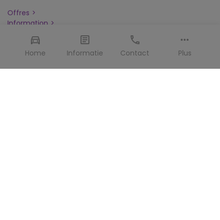
Offres
Information
Foire Aux Questions
Assurance
Home
Informatie
Contact
Plus
Blog
A propos de nous
Contacter
Contact
Alamo.be est géré par
Target Travel Services
Bisonspoor 3002-A701
3605 LT Maarssen
Pays-Bas
+31 30 693 0136
info@alamo.be