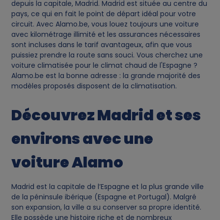
depuis la capitale, Madrid. Madrid est située au centre du
d
pays, ce qui en fait le point de départ idéal pour votre
circuit. Avec Alamo.be, vous louez toujours une voiture
c
avec kilométrage illimité et les assurances nécessaires
sont incluses dans le tarif avantageux, afin que vous
o
puissiez prendre la route sans souci. Vous cherchez une
voiture climatisée pour le climat chaud de l'Espagne ?
o
Alamo.be est la bonne adresse : la grande majorité des
modèles proposés disposent de la climatisation.
k
Découvrez Madrid et ses
i
environs avec une
e
voiture Alamo
s
Madrid est la capitale de l’Espagne et la plus grande ville
de la péninsule ibérique (Espagne et Portugal). Malgré
son expansion, la ville a su conserver sa propre identité.
Elle possède une histoire riche et de nombreux