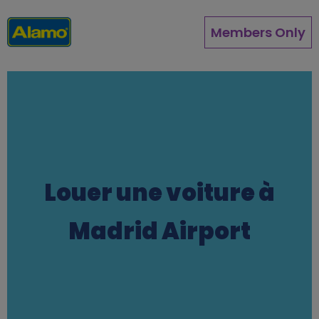
Aller
au
Members Only
contenu
principal
Louer une voiture à
Madrid Airport