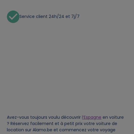
n
Service client 24h/24 et 7j/7
a
l
d
a
t
a
a
Avez-vous toujours voulu découvrir
l’Espagne
en voiture
n
? Réservez facilement et à petit prix votre voiture de
location sur Alamo.be et commencez votre voyage