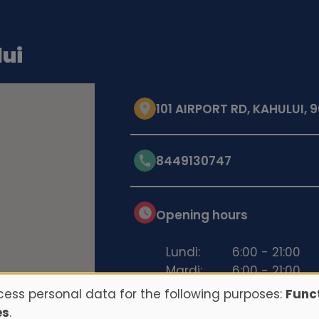
lui
101 AIRPORT RD, KAHULUI, 
8449130747
Opening hours
Lundi:
6:00 - 21:00
Mardi:
6:00 - 21:00
Mercredi:
6:00 - 21:00
ess personal data for the following purposes:
Funct
Jeudi:
6:00 - 21:00
es
.