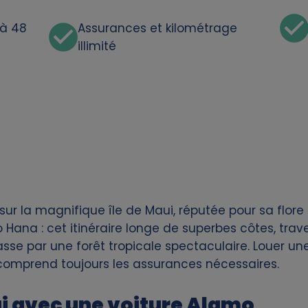
'à 48
Assurances et kilométrage
illimité
 sur la magnifique île de Maui, réputée pour sa flore
o Hana : cet itinéraire longe de superbes côtes, tr
asse par une forêt tropicale spectaculaire. Louer une
 comprend toujours les assurances nécessaires.
i avec une voiture Alamo