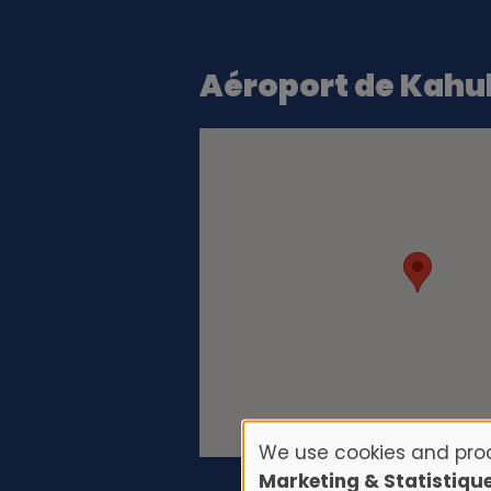
Aéroport de Kahu
We use cookies and proc
U
Marketing & Statistiqu