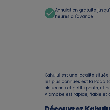
d
Annulation gratuite jusqu
c
heures à l'avance
o
o
k
i
e
Kahului est une localité située
les plus connues est la Road t
s
sinueuses et petits ponts, et p
Alamo.be est rapide, fiable et
Découvrez Kahulu