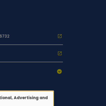
96732
ional, Advertising and