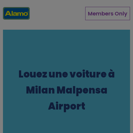
Aller
au
Members Only
contenu
principal
Louez une voiture à
Milan Malpensa
Airport