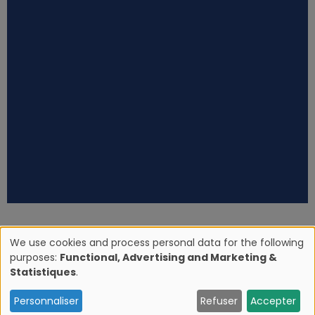
We use cookies and process personal data for the following
purposes:
Functional, Advertising and Marketing &
U
Statistiques
.
s
Personnaliser
Refuser
Accepter