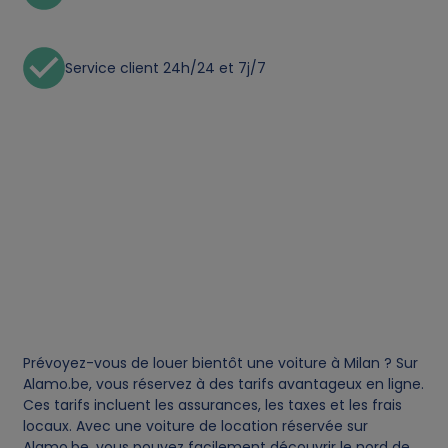
a
l
Service client 24h/24 et 7j/7
d
a
t
a
a
n
Prévoyez-vous de louer bientôt une voiture à Milan ? Sur
Alamo.be, vous réservez à des tarifs avantageux en ligne.
d
Ces tarifs incluent les assurances, les taxes et les frais
locaux. Avec une voiture de location réservée sur
c
Alamo.be, vous pouvez facilement découvrir le nord de