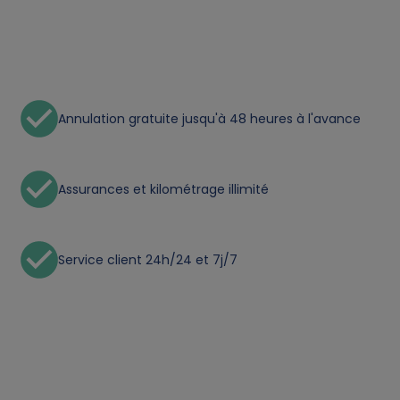
l
d
a
Annulation gratuite jusqu'à 48 heures à l'avance
t
a
Assurances et kilométrage illimité
a
Service client 24h/24 et 7j/7
n
d
c