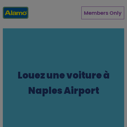
Aller
au
Members Only
contenu
principal
Louez une voiture à
Naples Airport