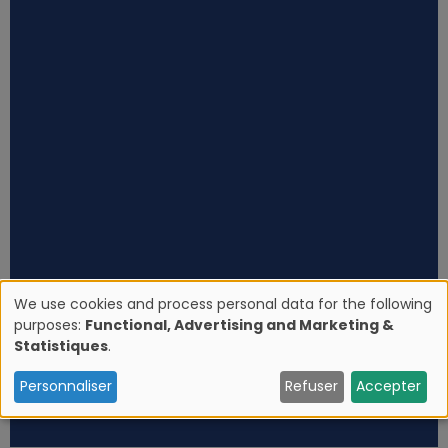
We use cookies and process personal data for the following
purposes:
Functional, Advertising and Marketing &
U
Statistiques
.
s
Personnaliser
Refuser
Accepter
e