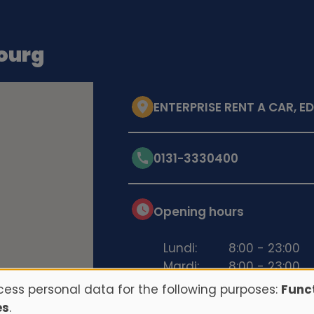
ourg
ENTERPRISE RENT A CAR, ED
0131-3330400
Opening hours
Lundi:
8:00 - 23:00
Mardi:
8:00 - 23:00
Mercredi:
8:00 - 23:00
ess personal data for the following purposes:
Funct
Jeudi:
8:00 - 23:00
es
.