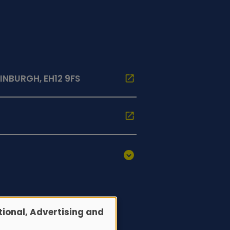
INBURGH, EH12 9FS
ional, Advertising and