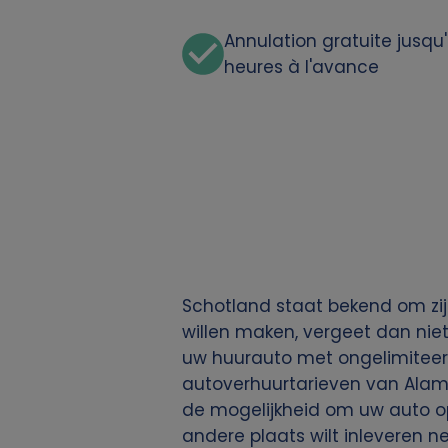
d
Annulation gratuite jusqu
c
heures à l'avance
o
o
k
i
e
Schotland staat bekend om zi
willen maken, vergeet dan nie
s
uw huurauto met ongelimiteerde
autoverhuurtarieven van Alamo
de mogelijkheid om uw auto op
andere plaats wilt inleveren 