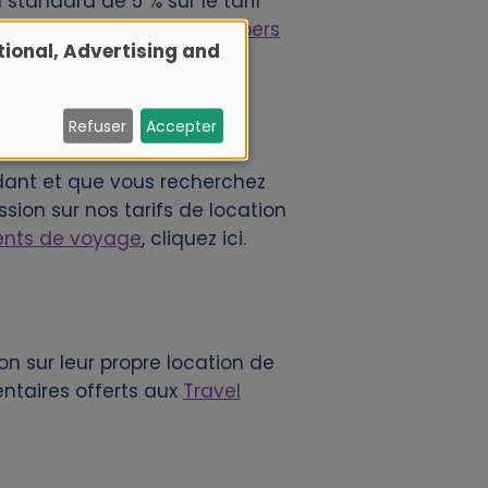
standard de 5 % sur le tarif
vantages réservés aux
Members
ional, Advertising and
Refuser
Accepter
ndant et que vous recherchez
ion sur nos tarifs de location
nts de voyage
, cliquez ici.
on sur leur propre location de
entaires offerts aux
Travel