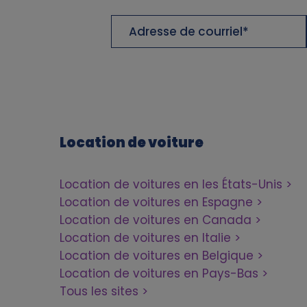
Adresse
n
de
d
courriel
c
o
Location de voiture
o
Location de voitures en les États-Unis
k
Location de voitures en Espagne
Location de voitures en Canada
i
Location de voitures en Italie
Location de voitures en Belgique
e
Location de voitures en Pays-Bas
s
Tous les sites