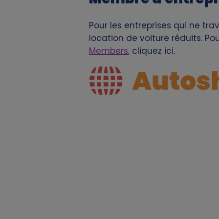
s
Pour les entreprises qui ne tr
o
location de voiture réduits. P
n
Members
, cliquez ici.
Image
a
l
d
a
t
a
a