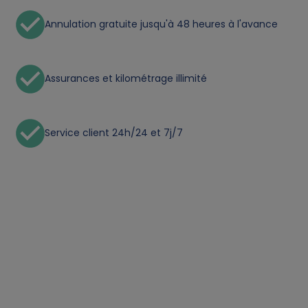
t
Annulation gratuite jusqu'à 48 heures à l'avance
a
Assurances et kilométrage illimité
a
n
Service client 24h/24 et 7j/7
d
c
o
o
k