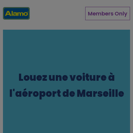
Aller
au
Members Only
contenu
principal
Louez une voiture à
l'aéroport de Marseille