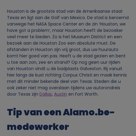
v
Houston is de grootste stad van de Amerikaanse staat
Texas en ligt aan de Golf van Mexico. De stad is beroemd
e
vanwege het NASA Space Center en de zin ‘Houston, we
have got a problem’, maar Houston heeft de bezoeker
n
veel meer te bieden. Zo is het Museum District en een
bezoek aan de Houston Zoo een absolute must. De
afstanden in Houston zijn vrij groot, dus uw huurauto
s
komt hier goed van pas. Heeft u de stad gezien en bent
u toe aan zon, zee en strand? Op nog geen uur rijden
e
van Houston vindt u de badplaats Galveston. Rij vanuit
hier langs de kust richting Corpus Christi en maak kennis
n
met dit minder bekende deel van Texas. Steden die u
ook zeker niet mag overslaan tijdens uw autorondreis
c
door Texas zijn
Dallas
,
Austin
en Fort Worth.
o
Tip van een Alamo.be-
o
medewerker