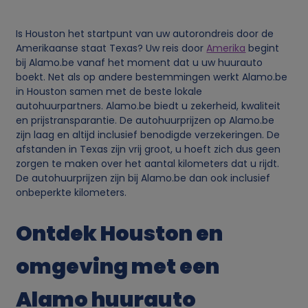
n
l
Is Houston het startpunt van uw autorondreis door de
Amerikaanse staat Texas? Uw reis door
Amerika
begint
i
bij Alamo.be vanaf het moment dat u uw huurauto
boekt. Net als op andere bestemmingen werkt Alamo.be
j
in Houston samen met de beste lokale
autohuurpartners. Alamo.be biedt u zekerheid, kwaliteit
en prijstransparantie. De autohuurprijzen op Alamo.be
k
zijn laag en altijd inclusief benodigde verzekeringen. De
afstanden in Texas zijn vrij groot, u hoeft zich dus geen
e
zorgen te maken over het aantal kilometers dat u rijdt.
De autohuurprijzen zijn bij Alamo.be dan ook inclusief
g
onbeperkte kilometers.
e
Ontdek Houston en
g
omgeving met een
e
Alamo huurauto