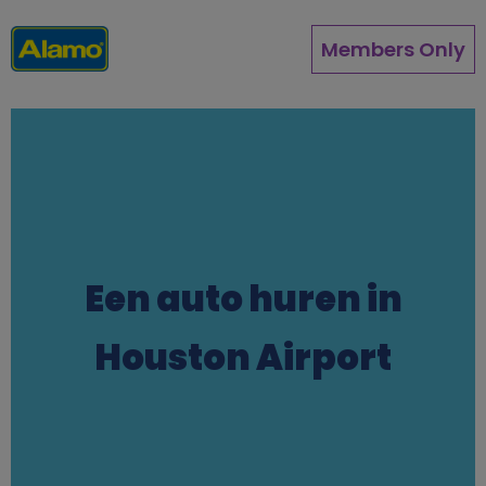
Overslaan
en
Members Only
naar
de
inhoud
gaan
Een auto huren in
Houston Airport