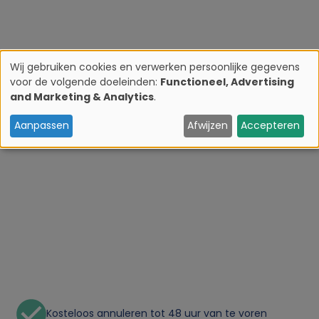
Wij gebruiken cookies en verwerken persoonlijke gegevens
voor de volgende doeleinden:
Functioneel, Advertising
G
and Marketing & Analytics
.
e
Aanpassen
Afwijzen
Accepteren
b
r
u
i
k
Kosteloos annuleren tot 48 uur van te voren