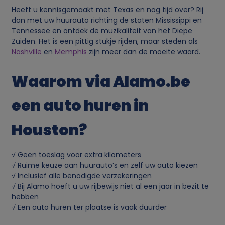
k
Heeft u kennisgemaakt met Texas en nog tijd over? Rij
dan met uw huurauto richting de staten Mississippi en
i
Tennessee en ontdek de muzikaliteit van het Diepe
Zuiden. Het is een pittig stukje rijden, maar steden als
e
Nashville
en
Memphis
zijn meer dan de moeite waard.
s
Waarom via Alamo.be
een auto huren in
Houston?
√ Geen toeslag voor extra kilometers
√ Ruime keuze aan huurauto’s en zelf uw auto kiezen
√ Inclusief alle benodigde verzekeringen
√ Bij Alamo hoeft u uw rijbewijs niet al een jaar in bezit te
hebben
√ Een auto huren ter plaatse is vaak duurder