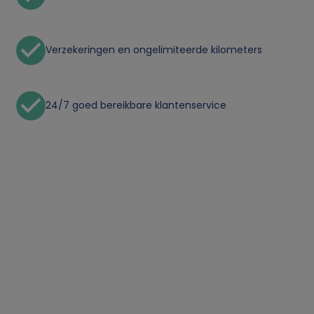
v
a
Verzekeringen en ongelimiteerde kilometers
n
p
24/7 goed bereikbare klantenservice
e
r
s
o
o