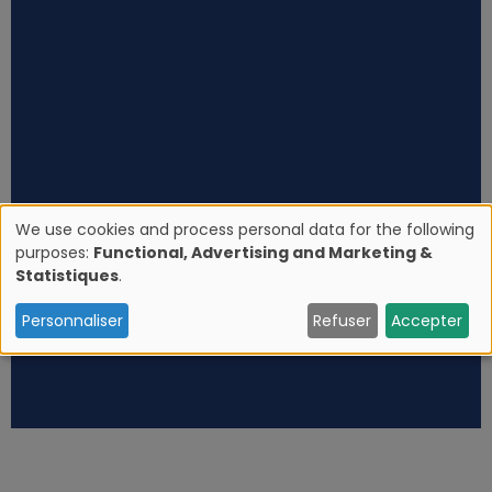
We use cookies and process personal data for the following
purposes:
Functional, Advertising and Marketing &
U
Statistiques
.
s
Personnaliser
Refuser
Accepter
e
o
f