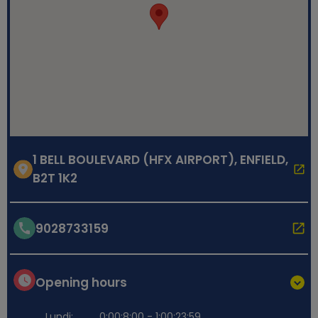
1 BELL BOULEVARD (HFX AIRPORT), ENFIELD,
B2T 1K2
9028733159
Opening hours
Lundi:
0:00;8:00 - 1:00;23:59