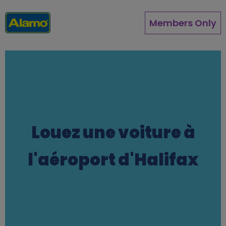
Aller
au
Members Only
contenu
principal
Louez une voiture à
l'aéroport d'Halifax