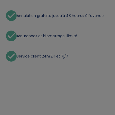
a
t
Annulation gratuite jusqu'à 48 heures à l'avance
a
Assurances et kilométrage illimité
a
n
Service client 24h/24 et 7j/7
d
c
o
o