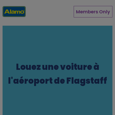
Aller
au
Members Only
contenu
principal
Louez une voiture à
l'aéroport de Flagstaff