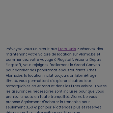
t
a
a
n
Prévoyez-vous un circuit aux
États-Unis
? Réservez dès
maintenant votre voiture de location sur Alamo.be et
d
commencez votre voyage à Flagstaff, Arizona. Depuis
Flagstaff, vous rejoignez facilement le Grand Canyon
c
pour admirer des panoramas époustouflants. Chez
Alamo.be, la location inclut toujours un kilométrage
o
illimité, vous permettant d'explorer d'autres lieux
remarquables en Arizona et dans les États voisins. Toutes
les assurances nécessaires sont incluses pour que vous
o
preniez la route en toute tranquillité. Alamo.be vous
propose également d'acheter la franchise pour
k
seulement 3,50 € par jour. N'attendez plus et réservez
dès aujourd'hui votre voiture sur Alamo.be.