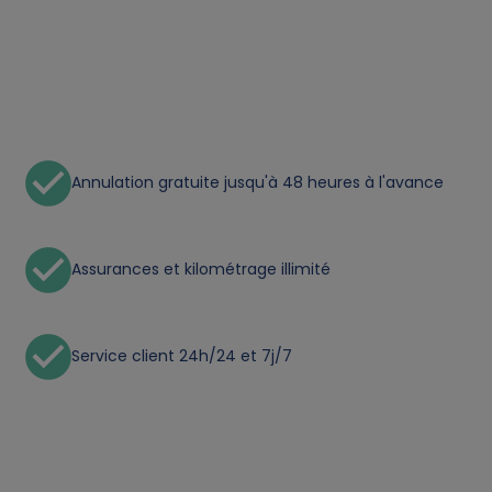
p
e
r
s
Annulation gratuite jusqu'à 48 heures à l'avance
o
n
Assurances et kilométrage illimité
a
Service client 24h/24 et 7j/7
l
d
a