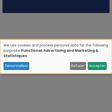
We use cookies and process personal data for the following
purposes:
Functional, Advertising and Marketing &
U
Statistiques
.
s
Personnaliser
Refuser
Accepter
e
o
f