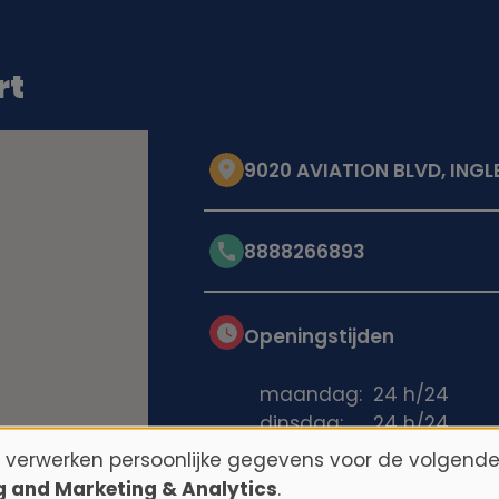
rt
9020 AVIATION BLVD, ING
8888266893
Openingstijden
maandag:
24 h/24
dinsdag:
24 h/24
woensdag:
24 h/24
n verwerken persoonlijke gegevens voor de volgende
donderdag:
24 h/24
ng and Marketing & Analytics
.