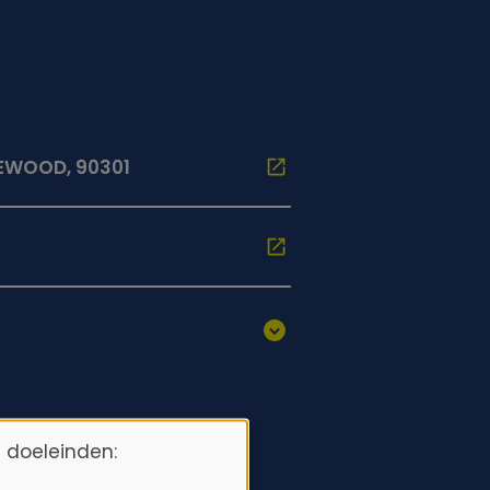
LEWOOD, 90301
 doeleinden: