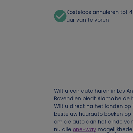
j
Kosteloos annuleren tot 
k
uur van te voren
e
g
e
g
e
Wilt u een auto huren in Los 
Bovendien biedt Alamo.be de be
v
Wilt u direct na het landen op
beste uw huurauto boeken op de
e
om de auto aan het einde van u
n
nu alle
one-way
mogelijkheden 