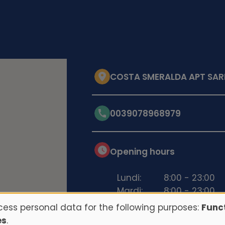
COSTA SMERALDA APT SARD
0039078968979
Opening hours
Lundi:
8:00 - 23:00
Mardi:
8:00 - 23:00
Mercredi:
8:00 - 23:00
ess personal data for the following purposes:
Funct
Jeudi:
8:00 - 23:00
es
.