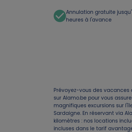
d
Annulation gratuite jusqu
c
heures à l'avance
o
o
k
i
e
Prévoyez-vous des vacances à O
sur Alamo.be pour vous assurer
s
magnifiques excursions sur l'îl
Sardaigne. En réservant via Al
kilomètres : nos locations incl
incluses dans le tarif avantag