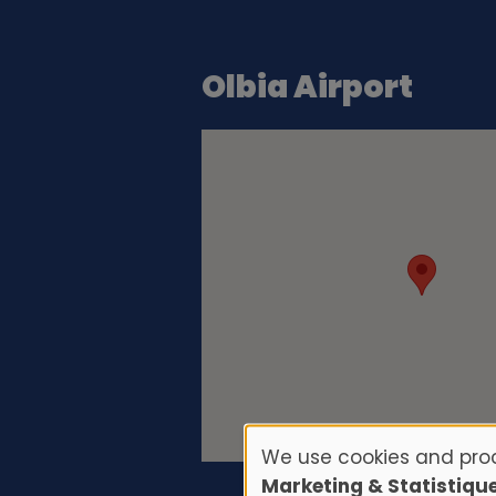
Olbia Airport
We use cookies and proc
U
Marketing & Statistiqu