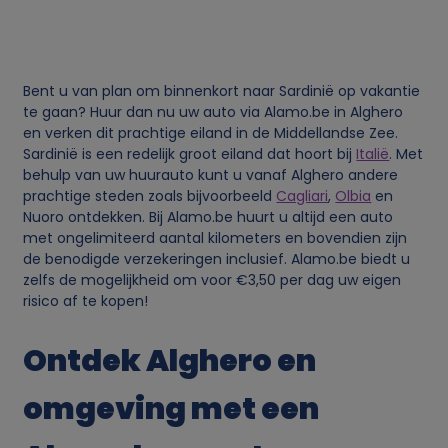
e
g
e
Bent u van plan om binnenkort naar Sardinië op vakantie
te gaan? Huur dan nu uw auto via Alamo.be in Alghero
en verken dit prachtige eiland in de Middellandse Zee.
v
Sardinië is een redelijk groot eiland dat hoort bij
Italië
. Met
behulp van uw huurauto kunt u vanaf Alghero andere
e
prachtige steden zoals bijvoorbeeld
Cagliari
,
Olbia
en
Nuoro ontdekken. Bij Alamo.be huurt u altijd een auto
n
met ongelimiteerd aantal kilometers en bovendien zijn
de benodigde verzekeringen inclusief. Alamo.be biedt u
zelfs de mogelijkheid om voor €3,50 per dag uw eigen
s
risico af te kopen!
e
Ontdek Alghero en
n
omgeving met een
c