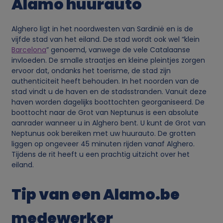
Alamo huurauto
o
Alghero ligt in het noordwesten van Sardinië en is de
o
vijfde stad van het eiland. De stad wordt ook wel “klein
Barcelona
” genoemd, vanwege de vele Catalaanse
k
invloeden. De smalle straatjes en kleine pleintjes zorgen
ervoor dat, ondanks het toerisme, de stad zijn
authenticiteit heeft behouden. In het noorden van de
i
stad vindt u de haven en de stadsstranden. Vanuit deze
haven worden dagelijks boottochten georganiseerd. De
e
boottocht naar de Grot van Neptunus is een absolute
aanrader wanneer u in Alghero bent. U kunt de Grot van
s
Neptunus ook bereiken met uw huurauto. De grotten
liggen op ongeveer 45 minuten rijden vanaf Alghero.
Tijdens de rit heeft u een prachtig uitzicht over het
eiland.
Tip van een Alamo.be
medewerker