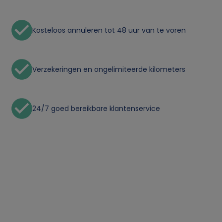
o
o
Kosteloos annuleren tot 48 uur van te voren
n
Verzekeringen en ongelimiteerde kilometers
l
i
24/7 goed bereikbare klantenservice
j
k
e
g