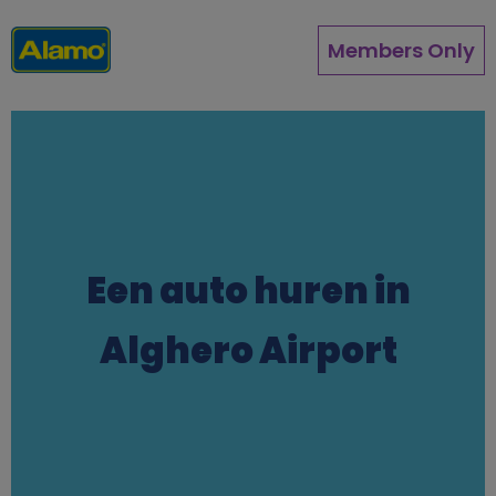
Overslaan
en
Members Only
naar
de
inhoud
gaan
Een auto huren in
Alghero Airport