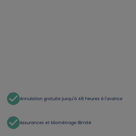
a
l
d
a
t
a
a
Annulation gratuite jusqu'à 48 heures à l'avance
n
d
Assurances et kilométrage illimité