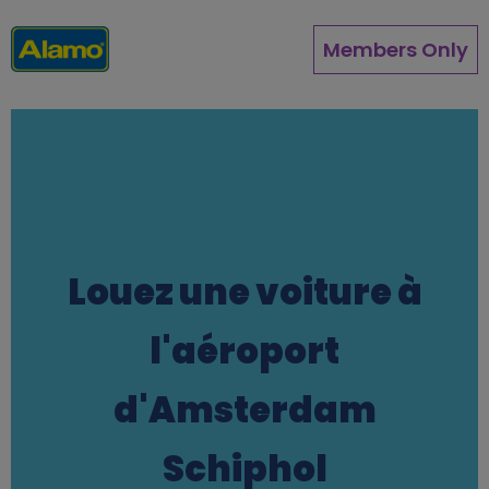
Aller
au
Members Only
contenu
principal
Louez une voiture à
l'aéroport
d'Amsterdam
Schiphol