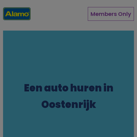
Overslaan
en
Members Only
naar
de
inhoud
gaan
Een auto huren in
Oostenrijk