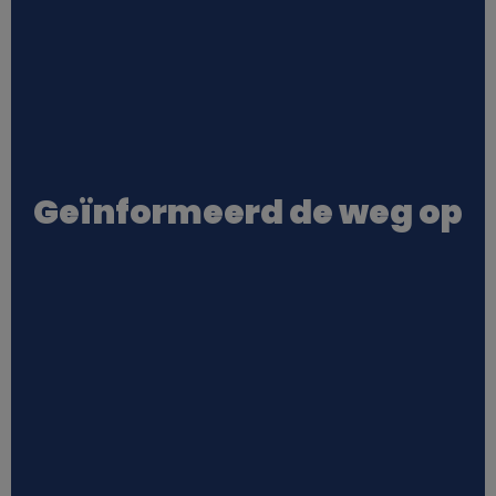
s
e
n
c
Geïnformeerd de weg op
o
o
k
i
e