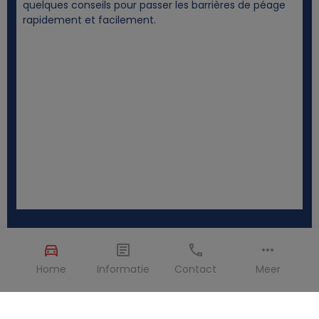
quelques conseils pour passer les barrières de péage
rapidement et facilement.
Home
Informatie
Contact
Meer