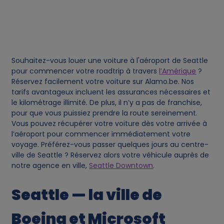
a
n
Souhaitez-vous louer une voiture à l'aéroport de Seattle
d
pour commencer votre roadtrip à travers
l’Amérique
?
Réservez facilement votre voiture sur Alamo.be. Nos
c
tarifs avantageux incluent les assurances nécessaires et
le kilométrage illimité. De plus, il n’y a pas de franchise,
pour que vous puissiez prendre la route sereinement.
o
Vous pouvez récupérer votre voiture dès votre arrivée à
l’aéroport pour commencer immédiatement votre
o
voyage. Préférez-vous passer quelques jours au centre-
ville de Seattle ? Réservez alors votre véhicule auprès de
k
notre agence en ville,
Seattle Downtown
.
i
Seattle — la ville de
e
Boeing et Microsoft