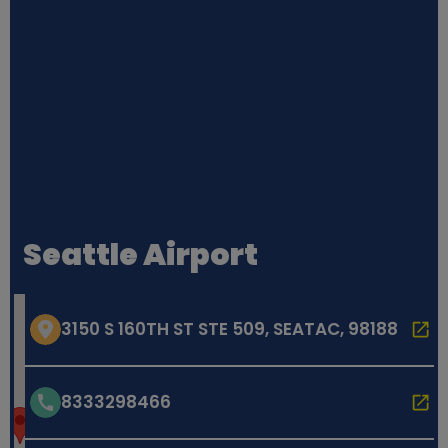
Seattle Airport
3150 S 160TH ST STE 509, SEATAC, 98188
8333298466