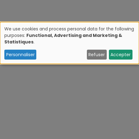
We use cookies and process personal data for the following
purposes:
Functional, Advertising and Marketing &
U
Statistiques
.
s
Personnaliser
Refuser
Accepter
e
o
f
p
e