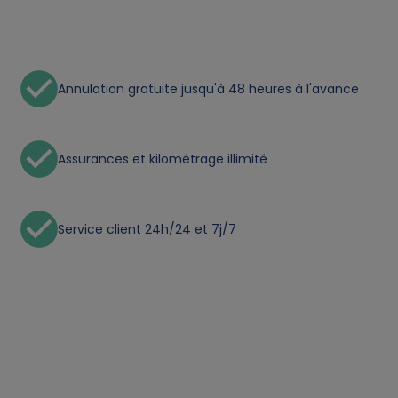
r
s
Annulation gratuite jusqu'à 48 heures à l'avance
o
n
Assurances et kilométrage illimité
a
l
Service client 24h/24 et 7j/7
d
a
t
a