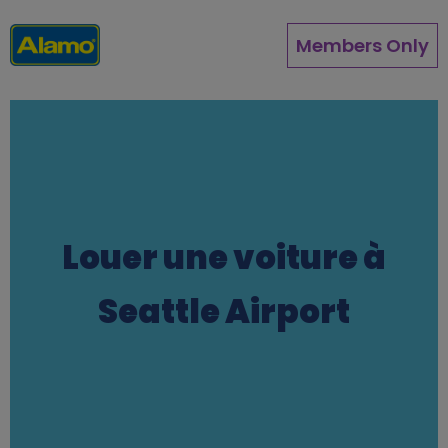
Aller
au
Members Only
contenu
principal
Louer une voiture à
Seattle Airport