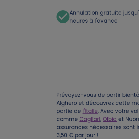
d
Annulation gratuite jusqu
c
heures à l'avance
o
o
k
i
e
Prévoyez-vous de partir bient
Alghero et découvrez cette mag
s
partie de
l'Italie
. Avec votre vo
comme
Cagliari
,
Olbia
et Nuoro
assurances nécessaires sont in
3,50 € par jour !