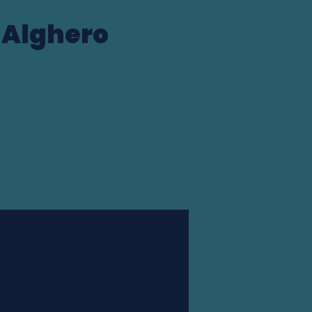
d'Alghero
Station finder