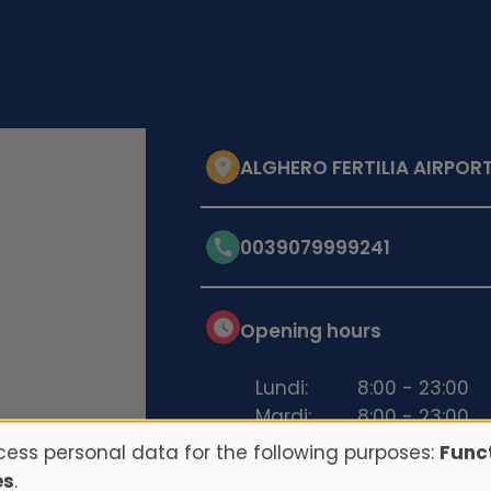
ALGHERO FERTILIA AIRPORT
0039079999241
Opening hours
Lundi:
8:00 - 23:00
Mardi:
8:00 - 23:00
Mercredi:
8:00 - 23:00
ess personal data for the following purposes:
Funct
Jeudi:
8:00 - 23:00
es
.