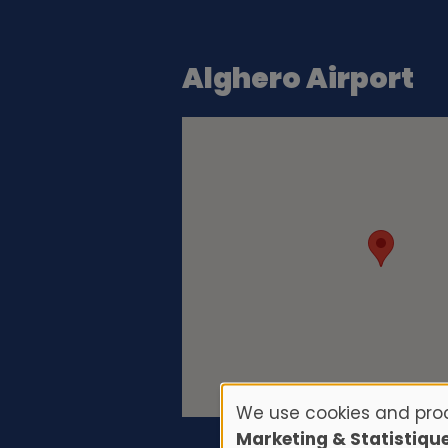
Alghero Airport
We use cookies and proc
U
Marketing & Statistiqu