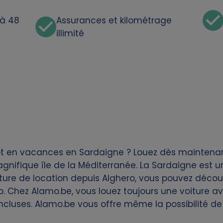
'à 48
Assurances et kilométrage
illimité
ôt en vacances en Sardaigne ? Louez dès maintenan
nifique île de la Méditerranée. La Sardaigne est un
iture de location depuis Alghero, vous pouvez découvr
. Chez Alamo.be, vous louez toujours une voiture ave
cluses. Alamo.be vous offre même la possibilité de