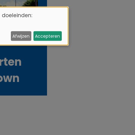
 doeleinden:
Afwijzen
Accepteren
rten
own