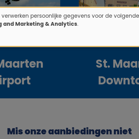
n verwerken persoonlijke gegevens voor de volgende
ng and Marketing & Analytics
.
 Maarten
St. Maa
irport
Downt
Mis onze aanbiedingen niet