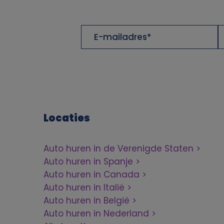
a
n
E-
V
mailadres
p
e
r
Locaties
s
Auto huren in de Verenigde Staten
o
Auto huren in Spanje
o
Auto huren in Canada
Auto huren in Italië
n
Auto huren in België
Auto huren in Nederland