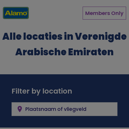
Overslaan
en
Members Only
naar
de
inhoud
Alle locaties in Verenigde
gaan
Arabische Emiraten
Filter by location