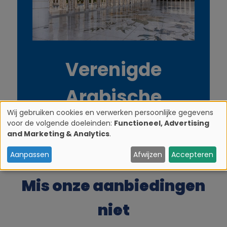
Verenigde
Arabische
Wij gebruiken cookies en verwerken persoonlijke gegevens
Emiraten
voor de volgende doeleinden:
Functioneel, Advertising
G
and Marketing & Analytics
.
e
Aanpassen
Afwijzen
Accepteren
b
Mis onze aanbiedingen
r
niet