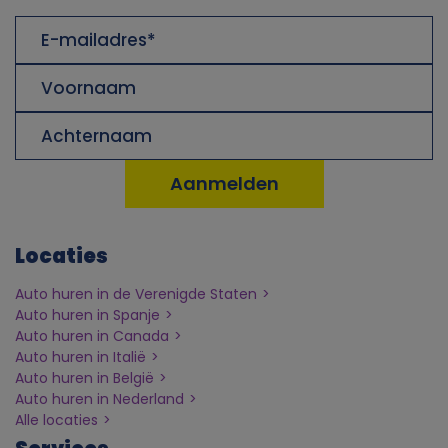
u
E-
i
mailadres
Voornaam
k
Achternaam
v
a
n
Locaties
p
Auto huren in de Verenigde Staten
Auto huren in Spanje
e
Auto huren in Canada
Auto huren in Italië
r
Auto huren in België
Auto huren in Nederland
Alle locaties
s