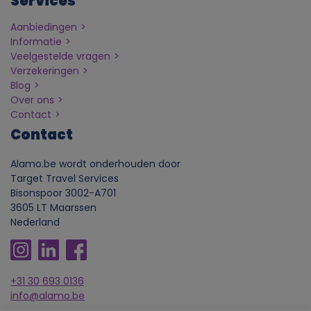
Services
o
Aanbiedingen
Informatie
o
Veelgestelde vragen
Verzekeringen
n
Blog
Over ons
Contact
l
Contact
i
Alamo.be wordt onderhouden door
Target Travel Services
j
Bisonspoor 3002-A701
3605 LT Maarssen
k
Nederland
e
+31 30 693 0136
g
info@alamo.be