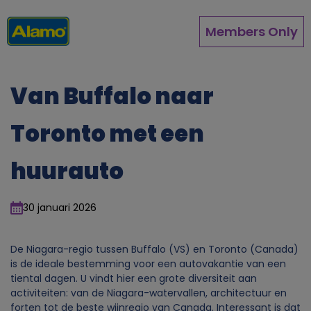
Overslaan
en
Members Only
naar
de
inhoud
gaan
Van Buffalo naar
Toronto met een
huurauto
30 januari 2026
De Niagara-regio tussen Buffalo (VS) en Toronto (Canada)
is de ideale bestemming voor een autovakantie van een
tiental dagen. U vindt hier een grote diversiteit aan
activiteiten: van de Niagara-watervallen, architectuur en
forten tot de beste wijnregio van Canada.
Interessant is dat