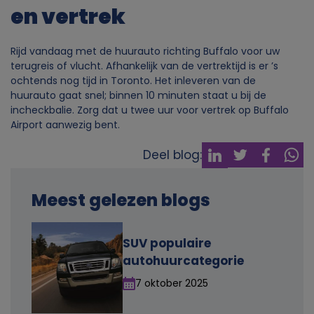
en vertrek
v
Rijd vandaag met de huurauto richting Buffalo voor uw
a
terugreis of vlucht. Afhankelijk van de vertrektijd is er ’s
ochtends nog tijd in Toronto. Het inleveren van de
n
huurauto gaat snel; binnen 10 minuten staat u bij de
incheckbalie. Zorg dat u twee uur voor vertrek op Buffalo
Airport aanwezig bent.
p
Deel blog:
e
r
Meest gelezen blogs
s
SUV populaire
autohuurcategorie
o
7 oktober 2025
o