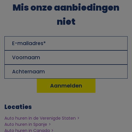
Mis onze aanbiedingen
k
niet
i
e
E-
mailadres
s
Voornaam
Achternaam
Locaties
Auto huren in de Verenigde Staten
Auto huren in Spanje
Auto huren in Canada