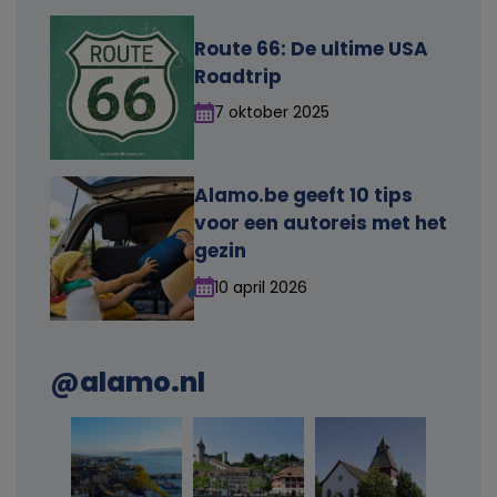
n
Route 66: De ultime USA
l
Roadtrip
7 oktober 2025
i
j
Alamo.be geeft 10 tips
voor een autoreis met het
k
gezin
e
10 april 2026
g
@alamo.nl
e
g