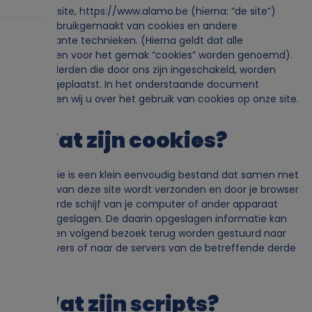
Op onze site, https://www.alamo.be (hierna: “de site”)
wordt gebruikgemaakt van cookies en andere
aanverwante technieken. (Hierna geldt dat alle
technieken voor het gemak “cookies” worden genoemd).
Ook via derden die door ons zijn ingeschakeld, worden
cookies geplaatst. In het onderstaande document
informeren wij u over het gebruik van cookies op onze site.
2. Wat zijn cookies?
Een cookie is een klein eenvoudig bestand dat samen met
pagina's van deze site wordt verzonden en door je browser
op de harde schijf van je computer of ander apparaat
wordt opgeslagen. De daarin opgeslagen informatie kan
tijdens een volgend bezoek terug worden gestuurd naar
onze servers of naar de servers van de betreffende derde
partijen.
3. Wat zijn scripts?