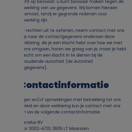
g
Recht op bezwaar: u kunt bezwaar maken tegen de
verwerking van uw gegevens. Wij komen hieraan
tia-video-progress-krqb7ckugp
tegemoet, tenzij er gegronde redenen voor
e
verwerking zijn.
tia-video-progress-95z0cb0yxb
g
Om deze rechten uit te oefenen, neem contact met ons
op. Verwijs naar de contactgegevens onderaan deze
ia-video-progress-803tlui8oi
e
Cookieverklaring. Als je een klacht hebt over hoe we met
je gegevens omgaan, horen we graag van je, maar je hebt
evel
ook het recht om een klacht in te dienen bij de
v
toezichthoudende autoriteit (de Autoriteit
Persoonsgegevens).
tia-video-progress-frwm2xrksl
e
10. Contactinformatie
tia-video-progress-fj7gs031q6
n
tia-video-progress-9m1zg8p5wc
s
Voor vragen en/of opmerkingen met betrekking tot ons
Cookiebeleid en deze verklaring kun je contact met ons
tia-video-progress-5wrdzcmj90
opnemen via de volgende contactinformatie:
e
Target Benelux BV
tia-video-progress-09kolaz9o0
n
Bisonspoor 3002-A701, 3605 LT Maarssen