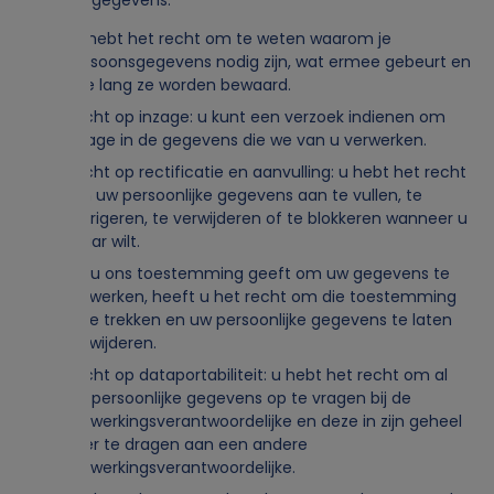
s
ia
Je hebt het recht om te weten waarom je
persoonsgegevens nodig zijn, wat ermee gebeurt en
o
-show-sidebar
hoe lang ze worden bewaard.
Recht op inzage: u kunt een verzoek indienen om
o
tia-video-progress-z1qxl7s2zn
inzage in de gegevens die we van u verwerken.
Recht op rectificatie en aanvulling: u hebt het recht
n
tia-video-progress-fj42vucf99
om uw persoonlijke gegevens aan te vullen, te
corrigeren, te verwijderen of te blokkeren wanneer u
l
tia-video-progress-7seqacq2ol
maar wilt.
Als u ons toestemming geeft om uw gegevens te
i
ia-video-progress-j042jylrre
verwerken, heeft u het recht om die toestemming
in te trekken en uw persoonlijke gegevens te laten
j
sist:hs-beacon-message-44cc73fb-7636-4206-b115-
verwijderen.
33823551b
Recht op dataportabiliteit: u hebt het recht om al
k
uw persoonlijke gegevens op te vragen bij de
sist:hs-beacon-44cc73fb-7636-4206-b115-
Verwerkingsverantwoordelijke en deze in zijn geheel
33823551b
e
over te dragen aan een andere
Verwerkingsverantwoordelijke.
lang