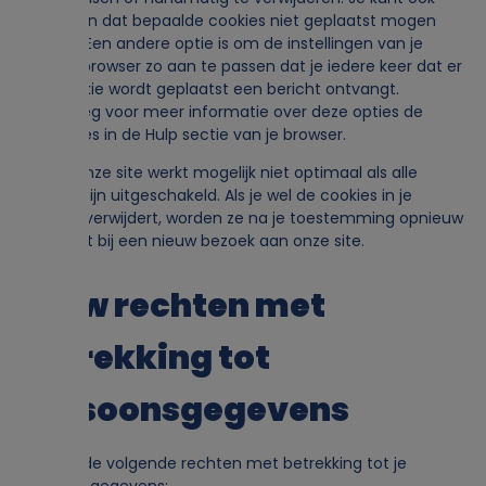
aangeven dat bepaalde cookies niet geplaatst mogen
u
vid
worden. Een andere optie is om de instellingen van je
internetbrowser zo aan te passen dat je iedere keer dat er
i
een cookie wordt geplaatst een bericht ontvangt.
tvid_exp
Raadpleeg voor meer informatie over deze opties de
instructies in de Hulp sectie van je browser.
k
sid
Let op: onze site werkt mogelijk niet optimaal als alle
v
cookies zijn uitgeschakeld. Als je wel de cookies in je
browser verwijdert, worden ze na je toestemming opnieuw
geplaatst bij een nieuw bezoek aan onze site.
a
9. Uw rechten met
n
t
betrekking tot
p
l_au
persoonsgegevens
e
_VCJ8PFH8FV
r
-hash
Je hebt de volgende rechten met betrekking tot je
persoonsgegevens: