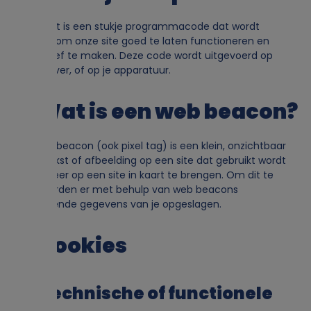
Een script is een stukje programmacode dat wordt
gebruikt om onze site goed te laten functioneren en
interactief te maken. Deze code wordt uitgevoerd op
onze server, of op je apparatuur.
4. Wat is een web beacon?
Een web beacon (ook pixel tag) is een klein, onzichtbaar
stukje tekst of afbeelding op een site dat gebruikt wordt
om verkeer op een site in kaart te brengen. Om dit te
doen worden er met behulp van web beacons
verschillende gegevens van je opgeslagen.
5. Cookies
5.1 Technische of functionele