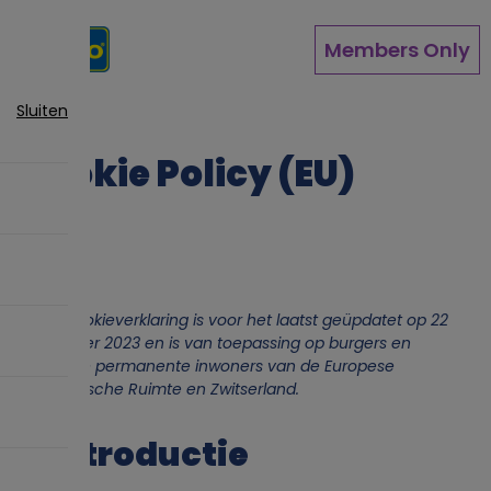
Overslaan
en
Members Only
naar
de
inhoud
Sluiten
gaan
Cookie Policy (EU)
Deze Cookieverklaring is voor het laatst geüpdatet op 22
november 2023 en is van toepassing op burgers en
wettelijke permanente inwoners van de Europese
Economische Ruimte en Zwitserland.
1. Introductie