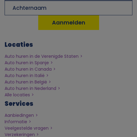
u
Achternaam
i
k
Locaties
v
Auto huren in de Verenigde Staten
a
Auto huren in Spanje
Auto huren in Canada
n
Auto huren in Italië
Auto huren in België
Auto huren in Nederland
p
Alle locaties
Services
e
Aanbiedingen
r
Informatie
Veelgestelde vragen
Verzekeringen