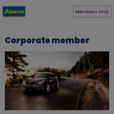
Overslaan
en
Members Only
naar
de
inhoud
gaan
Corporate member