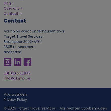
s
Blog
Over ons
o
Contact
Contact
o
Alamo.be wordt onderhouden door
n
Target Travel Services
Bisonspoor 3002-A701
l
3605 LT Maarssen
Nederland
i
j
+31 30 693 0136
info@alamo.be
k
e
Voorwaarden
Privacy Policy
F
g
© 2026 Target Travel Services - Alle rechten voorbehouden