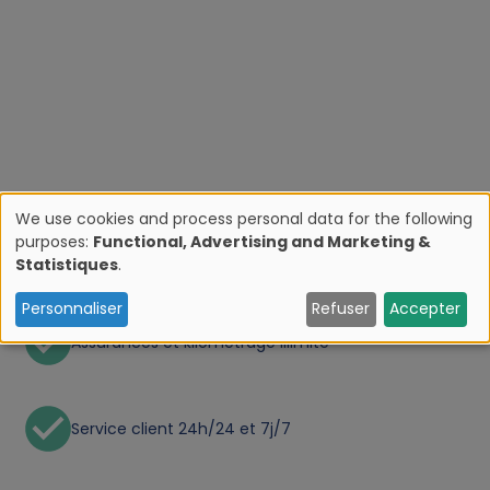
We use cookies and process personal data for the following
purposes:
Functional, Advertising and Marketing &
U
Annulation gratuite jusqu'à 48 heures à l'avance
Statistiques
.
s
Personnaliser
Refuser
Accepter
Assurances et kilométrage illimité
e
o
Service client 24h/24 et 7j/7
f