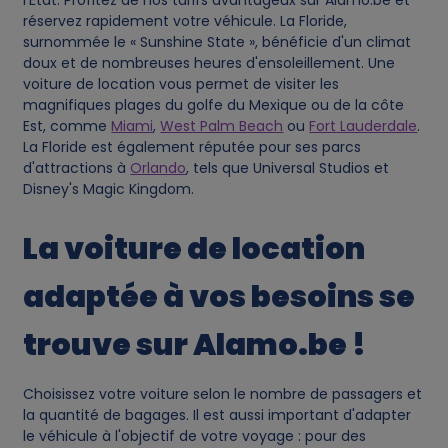
a
l'État. Profitez de nos tarifs avantageux sur Alamo.be et
réservez rapidement votre véhicule. La Floride,
surnommée le « Sunshine State », bénéficie d'un climat
t
doux et de nombreuses heures d'ensoleillement. Une
voiture de location vous permet de visiter les
a
magnifiques plages du golfe du Mexique ou de la côte
Est, comme
Miami
,
West Palm Beach
ou
Fort Lauderdale
.
a
La Floride est également réputée pour ses parcs
d'attractions à
Orlando
, tels que Universal Studios et
Disney's Magic Kingdom.
n
La voiture de location
d
adaptée à vos besoins se
c
trouve sur Alamo.be !
o
o
Choisissez votre voiture selon le nombre de passagers et
la quantité de bagages. Il est aussi important d'adapter
k
le véhicule à l'objectif de votre voyage : pour des