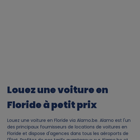
p
e
r
s
o
n
Louez une voiture en
a
Floride à petit prix
l
Louez une voiture en Floride via Alamo.be. Alamo est l'un
d
des principaux fournisseurs de locations de voitures en
Floride et dispose d'agences dans tous les aéroports de