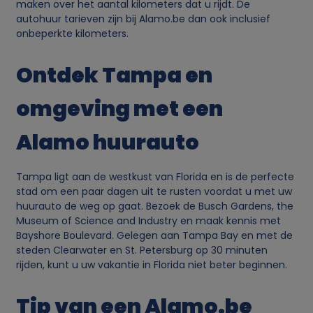
g
maken over het aantal kilometers dat u rijdt. De
autohuur tarieven zijn bij Alamo.be dan ook inclusief
onbeperkte kilometers.
e
Ontdek Tampa en
g
omgeving met een
e
Alamo huurauto
v
e
Tampa ligt aan de westkust van Florida en is de perfecte
stad om een paar dagen uit te rusten voordat u met uw
n
huurauto de weg op gaat. Bezoek de Busch Gardens, the
Museum of Science and Industry en maak kennis met
s
Bayshore Boulevard. Gelegen aan Tampa Bay en met de
steden Clearwater en St. Petersburg op 30 minuten
rijden, kunt u uw vakantie in Florida niet beter beginnen.
e
Tip van een Alamo.be
n