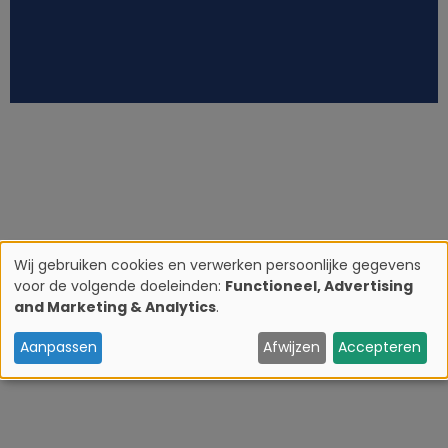
Wij gebruiken cookies en verwerken persoonlijke gegevens
voor de volgende doeleinden:
Functioneel, Advertising
G
and Marketing & Analytics
.
e
Aanpassen
Afwijzen
Accepteren
b
r