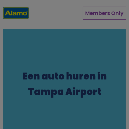
Overslaan
en
Members Only
naar
de
inhoud
gaan
Een auto huren in
Tampa Airport