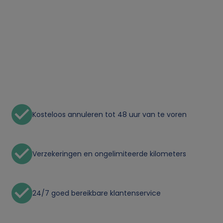
u
i
k
v
a
Kosteloos annuleren tot 48 uur van te voren
n
Verzekeringen en ongelimiteerde kilometers
p
e
24/7 goed bereikbare klantenservice
r