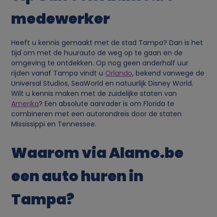
medewerker
c
o
Heeft u kennis gemaakt met de stad Tampa? Dan is het
tijd om met de huurauto de weg op te gaan en de
o
omgeving te ontdekken. Op nog geen anderhalf uur
rijden vanaf Tampa vindt u
Orlando
, bekend vanwege de
Universal Studios, SeaWorld en natuurlijk Disney World.
k
Wilt u kennis maken met de zuidelijke staten van
Amerika
? Een absolute aanrader is om Florida te
i
combineren met een autorondreis door de staten
Mississippi en Tennessee.
e
Waarom via Alamo.be
s
een auto huren in
Tampa?