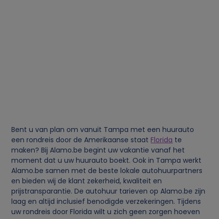
s
o
o
n
l
i
Bent u van plan om vanuit Tampa met een huurauto
een rondreis door de Amerikaanse staat
Florida
te
j
maken? Bij Alamo.be begint uw vakantie vanaf het
moment dat u uw huurauto boekt. Ook in Tampa werkt
Alamo.be samen met de beste lokale autohuurpartners
k
en bieden wij de klant zekerheid, kwaliteit en
prijstransparantie. De autohuur tarieven op Alamo.be zijn
e
laag en altijd inclusief benodigde verzekeringen. Tijdens
uw rondreis door Florida wilt u zich geen zorgen hoeven