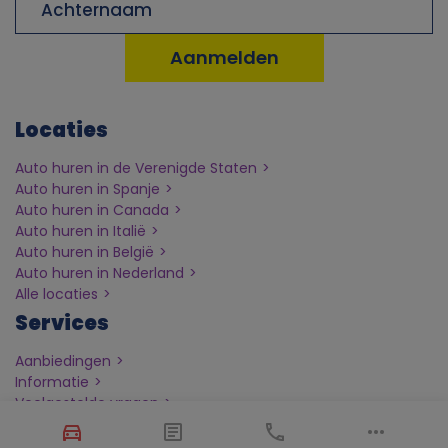
o
o
k
Locaties
i
Auto huren in de Verenigde Staten
Auto huren in Spanje
e
Auto huren in Canada
Auto huren in Italië
Auto huren in België
s
Auto huren in Nederland
Alle locaties
Services
Aanbiedingen
Informatie
Veelgestelde vragen
Verzekeringen
Blog