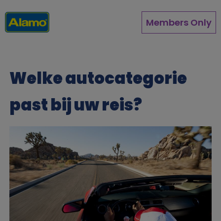
Overslaan
en
Members Only
naar
de
inhoud
gaan
Welke autocategorie
past bij uw reis?