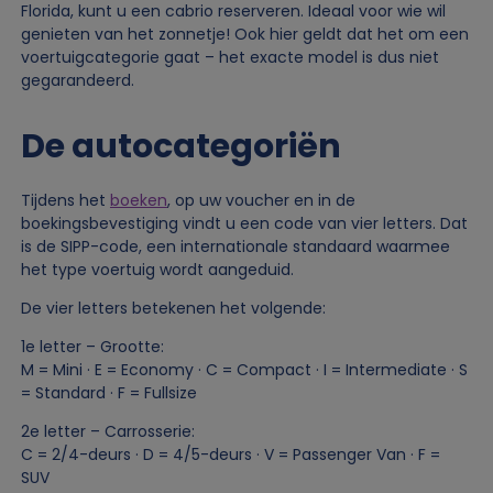
Florida, kunt u een cabrio reserveren. Ideaal voor wie wil
genieten van het zonnetje! Ook hier geldt dat het om een
voertuigcategorie gaat – het exacte model is dus niet
gegarandeerd.
De autocategoriën
Tijdens het
boeken
, op uw voucher en in de
boekingsbevestiging vindt u een code van vier letters. Dat
is de SIPP-code, een internationale standaard waarmee
het type voertuig wordt aangeduid.
De vier letters betekenen het volgende:
1e letter – Grootte:
M = Mini · E = Economy · C = Compact · I = Intermediate · S
= Standard · F = Fullsize
2e letter – Carrosserie:
C = 2/4-deurs · D = 4/5-deurs · V = Passenger Van · F =
SUV