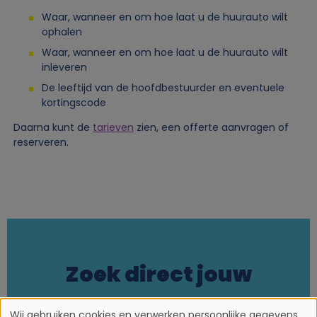
Waar, wanneer en om hoe laat u de huurauto wilt
ophalen
Waar, wanneer en om hoe laat u de huurauto wilt
inleveren
De leeftijd van de hoofdbestuurder en eventuele
kortingscode
Daarna kunt de
tarieven
zien, een offerte aanvragen of
reserveren.
Zoek direct jouw
huurauto
Wij gebruiken cookies en verwerken persoonlijke gegevens