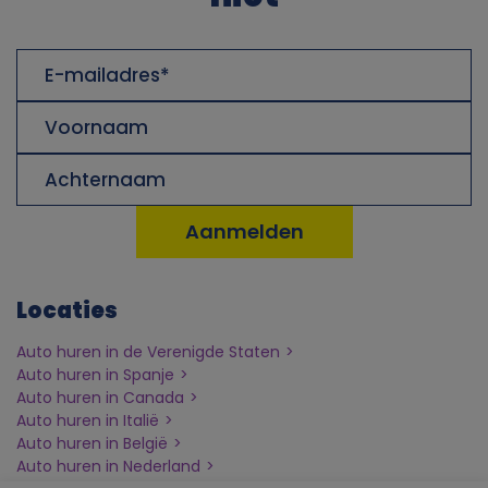
j
E-
mailadres
k
Voornaam
e
Achternaam
g
e
g
Locaties
Auto huren in de Verenigde Staten
e
Auto huren in Spanje
Auto huren in Canada
v
Auto huren in Italië
Auto huren in België
e
Auto huren in Nederland