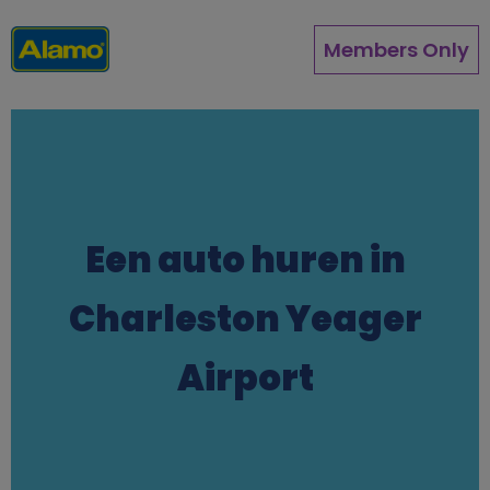
Overslaan
en
Members Only
naar
de
inhoud
gaan
Een auto huren in
Charleston Yeager
Airport