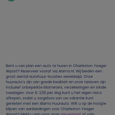
l
i
j
k
e
g
Bent u van plan een auto te huren in Charleston Yeager
Airport? Reserveer vooraf via Alamo.nl. Wij bieden een
e
groot aantal autohuur-locaties wereldwijd. Onze
huurauto’s zijn van goede kwaliteit en onze tarieven zijn
g
inclusief onbeperkte kilometers, verzekeringen en lokale
toeslagen. Voor € 3,50 per dag kunt u het eigen risico
e
afkopen, zodat u zorgeloos van uw vakantie kunt
genieten met een Alamo huurauto. Wilt u op de hoogte
v
blijven van aanbiedingen voor Charleston Yeager
Airport? Meld u aan voor onze
nieuwsbrief
of volg