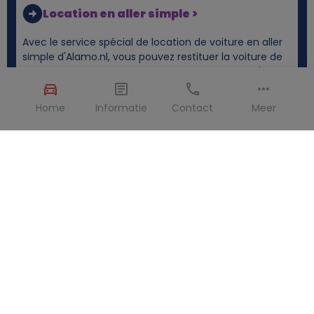
Location en aller simple >
Avec le service spécial de location de voiture en aller
simple d'Alamo.nl, vous pouvez restituer la voiture de
location à un endroit différent de celui où vous l'avez
prise. Restituer la voiture dans un autre pays ? C'est
également possible sans problème.
Home
Informatie
Contact
Meer