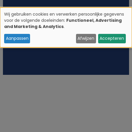
Wij gebruiken cookies en verwerken persoonlijke gegevens
voor de volgende doeleinden:
Functioneel, Advertising
G
and Marketing & Analytics
.
e
Aanpassen
Afwijzen
Accepteren
b
r
u
i
k
v