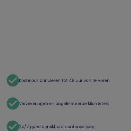
a
n
p
e
r
s
Kosteloos annuleren tot 48 uur van te voren
o
o
Verzekeringen en ongelimiteerde kilometers
n
24/7 goed bereikbare klantenservice