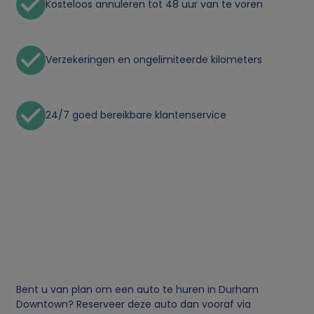
Kosteloos annuleren tot 48 uur van te voren
i
k
Verzekeringen en ongelimiteerde kilometers
v
24/7 goed bereikbare klantenservice
a
n
p
e
r
s
Bent u van plan om een auto te huren in Durham
Downtown? Reserveer deze auto dan vooraf via