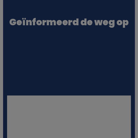
o
Geïnformeerd de weg op
o
k
i
e
s