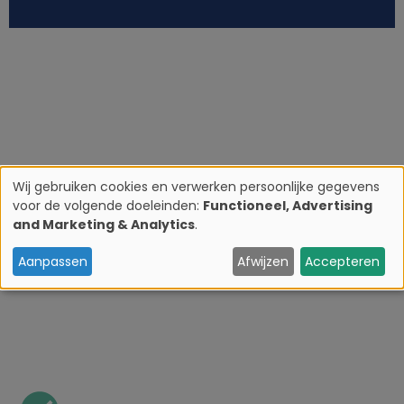
Wij gebruiken cookies en verwerken persoonlijke gegevens
voor de volgende doeleinden:
Functioneel, Advertising
G
and Marketing & Analytics
.
e
Aanpassen
Afwijzen
Accepteren
b
r
u