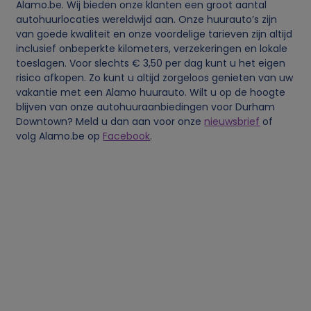
o
Alamo.be. Wij bieden onze klanten een groot aantal
autohuurlocaties wereldwijd aan. Onze huurauto’s zijn
van goede kwaliteit en onze voordelige tarieven zijn altijd
o
inclusief onbeperkte kilometers, verzekeringen en lokale
toeslagen. Voor slechts € 3,50 per dag kunt u het eigen
n
risico afkopen. Zo kunt u altijd zorgeloos genieten van uw
vakantie met een Alamo huurauto. Wilt u op de hoogte
l
blijven van onze autohuuraanbiedingen voor Durham
Downtown? Meld u dan aan voor onze
nieuwsbrief
of
volg Alamo.be op
Facebook
.
i
j
k
e
g