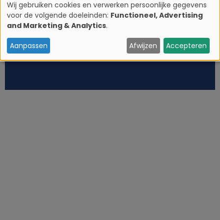
Wij gebruiken cookies en verwerken persoonlijke gegevens
voor de volgende doeleinden:
Functioneel, Advertising
G
and Marketing & Analytics
.
e
Aanpassen
Afwijzen
Accepteren
b
r
u
i
k
v
a