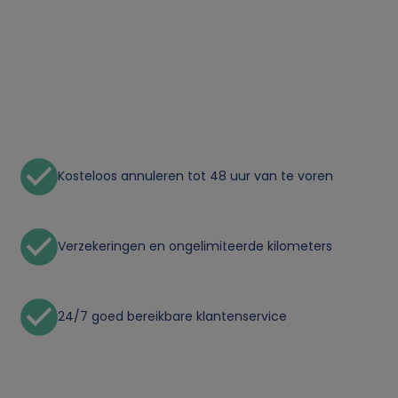
n
p
e
r
Kosteloos annuleren tot 48 uur van te voren
s
o
Verzekeringen en ongelimiteerde kilometers
o
n
24/7 goed bereikbare klantenservice
l