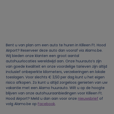
i
j
k
e
Bent u van plan om een auto te huren in Killeen Ft. Hood
g
Airport? Reserveer deze auto dan vooraf via Alamo.be.
Wij bieden onze klanten een groot aantal
autohuurlocaties wereldwijd aan. Onze huurauto’s zijn
e
van goede kwaliteit en onze voordelige tarieven zijn altijd
inclusief onbeperkte kilometers, verzekeringen en lokale
g
toeslagen. Voor slechts € 3,50 per dag kunt u het eigen
risico afkopen. Zo kunt u altijd zorgeloos genieten van uw
e
vakantie met een Alamo huurauto. Wilt u op de hoogte
blijven van onze autohuuraanbiedingen voor Killeen Ft.
v
Hood Airport? Meld u dan aan voor onze
nieuwsbrief
of
volg Alamo.be op
Facebook
.
e