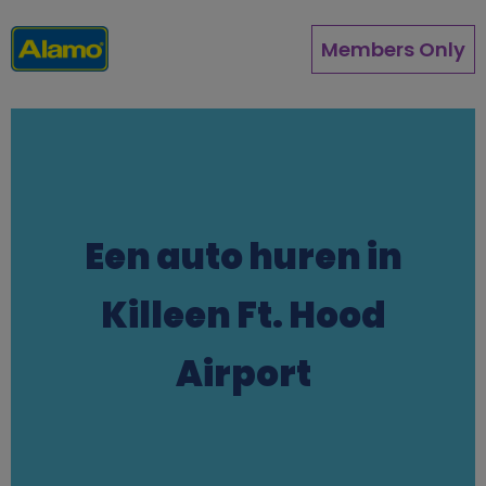
Overslaan
en
Members Only
naar
de
inhoud
gaan
Een auto huren in
Killeen Ft. Hood
Airport