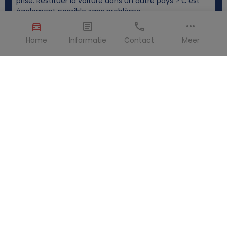
prise. Restituer la voiture dans un autre pays ? C'est
également possible sans problème.
Home
Informatie
Contact
Meer
Carte de crédit >