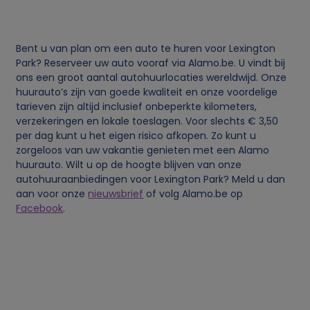
v
Bent u van plan om een auto te huren voor Lexington
e
Park? Reserveer uw auto vooraf via Alamo.be. U vindt bij
ons een groot aantal autohuurlocaties wereldwijd. Onze
n
huurauto’s zijn van goede kwaliteit en onze voordelige
tarieven zijn altijd inclusief onbeperkte kilometers,
s
verzekeringen en lokale toeslagen. Voor slechts € 3,50
per dag kunt u het eigen risico afkopen. Zo kunt u
zorgeloos van uw vakantie genieten met een Alamo
e
huurauto. Wilt u op de hoogte blijven van onze
autohuuraanbiedingen voor Lexington Park? Meld u dan
n
aan voor onze
nieuwsbrief
of volg Alamo.be op
Facebook
.
c
o
o