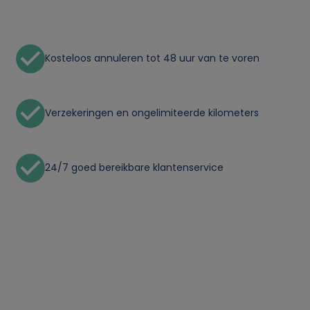
n
l
Kosteloos annuleren tot 48 uur van te voren
i
j
Verzekeringen en ongelimiteerde kilometers
k
e
24/7 goed bereikbare klantenservice
g
e
g
e