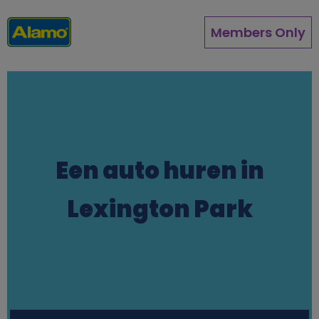
Overslaan
en
Members Only
naar
de
inhoud
gaan
Een auto huren in
Lexington Park