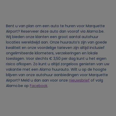
j
k
Bent u van plan om een auto te huren voor Marquette
e
Airport? Reserveer deze auto dan vooraf via Alamo.be.
Wij bieden onze klanten een groot aantal autohuur
locaties wereldwijd aan. Onze huurauto’s zijn van goede
g
kwaliteit en onze voordelige tarieven zijn altijd inclusief
ongelimiteerde kilometers, verzekeringen en lokale
e
toeslagen. Voor slechts € 3,50 per dag kunt u het eigen
risico afkopen. Zo kunt u altijd zorgeloos genieten van uw
g
vakantie met een Alamo huurauto. Wilt u op de hoogte
blijven van onze autohuur aanbiedingen voor Marquette
Airport? Meld u dan aan voor onze
nieuwsbrief
of volg
e
Alamo.be op
Facebook
.
v
e