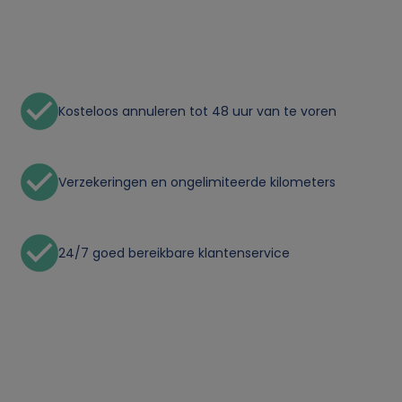
n
p
e
Kosteloos annuleren tot 48 uur van te voren
r
s
Verzekeringen en ongelimiteerde kilometers
o
o
24/7 goed bereikbare klantenservice
n
l
i