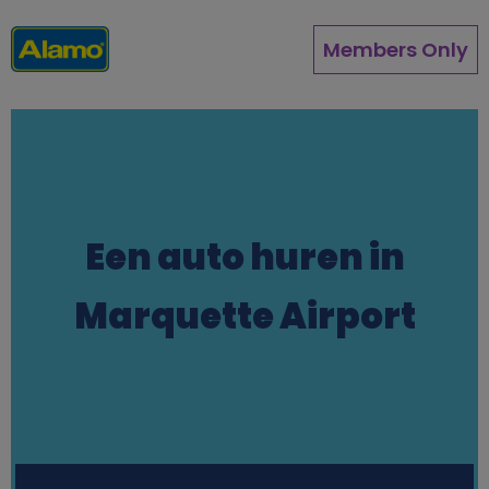
Overslaan
en
Members Only
naar
de
inhoud
gaan
Een auto huren in
Marquette Airport