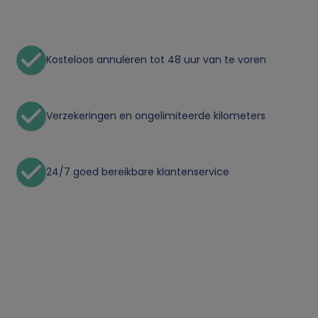
n
l
Kosteloos annuleren tot 48 uur van te voren
i
j
Verzekeringen en ongelimiteerde kilometers
k
e
24/7 goed bereikbare klantenservice
g
e
g
e