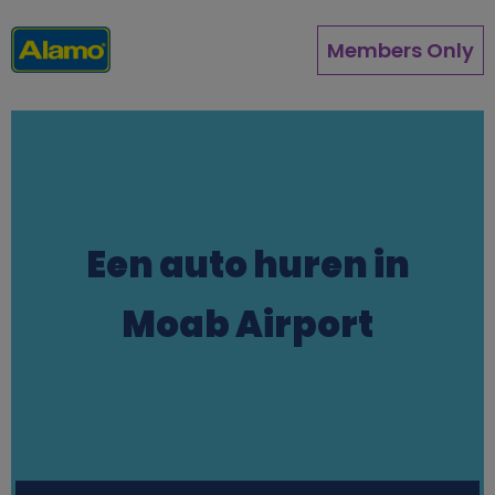
Overslaan
en
Members Only
naar
de
inhoud
gaan
Een auto huren in
Moab Airport