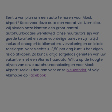
v
Bent u van plan om een auto te huren voor Moab
e
Airport? Reserveer deze auto dan vooraf via Alamo.be.
Wij bieden onze klanten een groot aantal
n
autohuurlocaties wereldwijd. Onze huurauto’s zijn van
goede kwaliteit en onze voordelige tarieven zijn altijd
s
inclusief onbeperkte kilometers, verzekeringen en lokale
toeslagen. Voor slechts € 3,50 per dag kunt u het eigen
risico afkopen. Zo kunt u altijd zorgeloos genieten van uw
e
vakantie met een Alamo huurauto. Wilt u op de hoogte
blijven van onze autohuuraanbiedingen voor Moab
n
Airport? Meld u dan aan voor onze
nieuwsbrief
of volg
Alamo.be op
Facebook
.
c
o
o